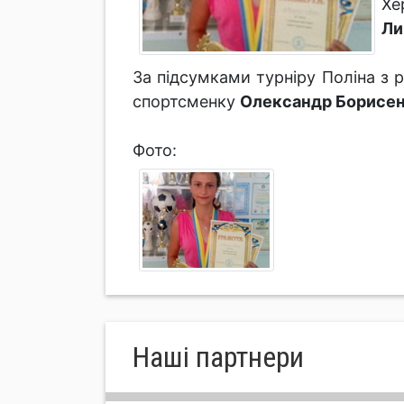
Хе
Ли
За підсумками турніру Поліна з 
спортсменку
Олександр Борисен
Фото:
Нашi партнери