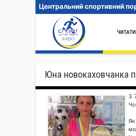
Центральний спортивний пор
ЧИТАТИ
Юна новокаховчанка п
З 
Чо
Як
мо