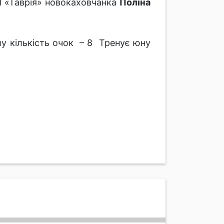
 «Таврія» новокаховчанка
Поліна
шу кількість очок – 8 Тренує юну