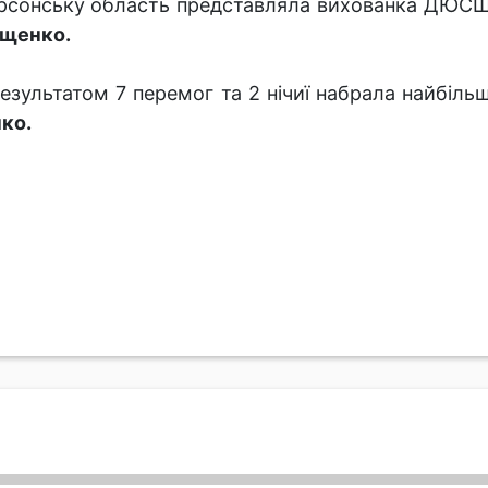
рсонську область представляла вихованка ДЮСШ
щенко.
результатом 7 перемог та 2 нічиї набрала найбіль
ко.