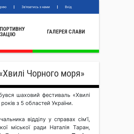
ерею
Зв'язатись з нами
Вхід
СПОРТИВНУ
ГАЛЕРЕЯ СЛАВИ
IЗАЦIЮ
«Хвилі Чорного моря»
дбувся шаховий фестиваль «Хвилі
років з 5 областей України.
льника відділу у справах сім’ї,
кої міської ради Наталія Таран,