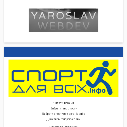
Читати новини
Вибрати вид спорту
Вибрати спортивну органiзацiю
Дивитись галерею слави