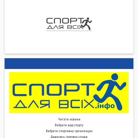
Читати новини
Вибрати вид спорту
Вибрати спортивну органiзацiю
Дивитись галерею слави