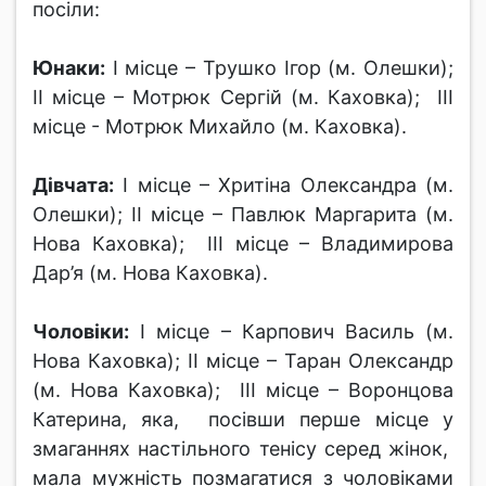
посіли:
Юнаки:
І місце – Трушко Ігор (м. Олешки);
ІІ місце – Мотрюк Сергій (м. Каховка); ІІІ
місце - Мотрюк Михайло (м. Каховка).
Дівчата:
І місце – Хритіна Олександра (м.
Олешки); ІІ місце – Павлюк Маргарита (м.
Нова Каховка); ІІІ місце – Владимирова
Дар’я (м. Нова Каховка).
Чоловіки:
І місце – Карпович Василь (м.
Нова Каховка); ІІ місце – Таран Олександр
(м. Нова Каховка); ІІІ місце – Воронцова
Катерина, яка, посівши перше місце у
змаганнях настільного тенісу серед жінок,
мала мужність позмагатися з чоловіками