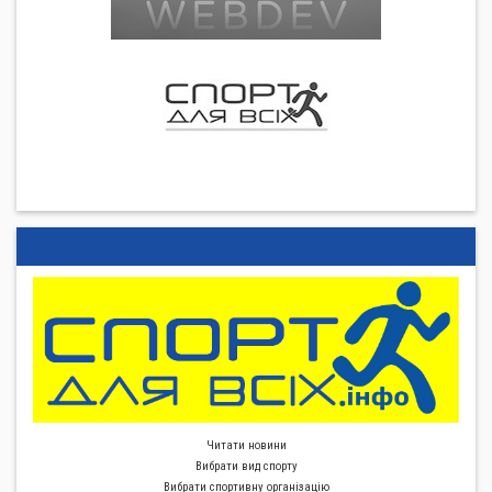
Читати новини
Вибрати вид спорту
Вибрати спортивну органiзацiю