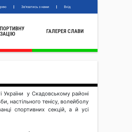
ерею
Зв'язатись з нами
Вхід
СПОРТИВНУ
ГАЛЕРЕЯ СЛАВИ
IЗАЦIЮ
ті України у Скадовському районі
ьби, настільного тенісу, волейболу
нці спортивних секцій, а й усі