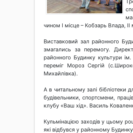
Тр
сп
ма
чином І місце – Кобзарь Влада, ІІ 
Виставковий зал районного Буд
змагались за перемогу. Дирек
районного Будинку культури ім.
переміг Мороз Сергій (с.Широке
Михайлівка).
А в читальному залі бібліотеки 
будівельники, спортсмени, праці
клубу «Ваш хід». Василь Ковален
Кульмінацією заходів у цьому ро
які відбувся у районному Будинку