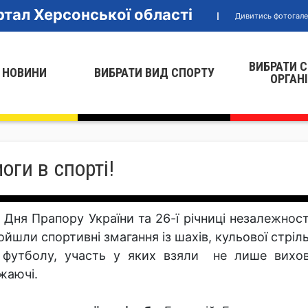
тал Херсонської області
Дивитись фотогал
ВИБРАТИ 
 НОВИНИ
ВИБРАТИ ВИД СПОРТУ
ОРГАН
оги в спорті!
 Дня Прапору України та 26-ї річниці незалежнос
ойшли спортивні змагання із шахів, кульової стріл
 футболу, участь у яких взяли не лише вихова
жаючі.