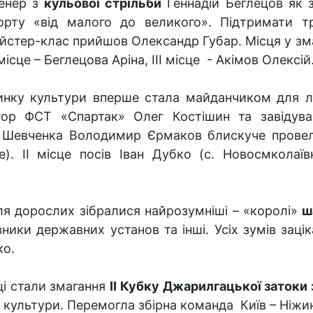
енер з
кульової стрільби
Геннадій Беглецов як 
орту «від малого до великого». Підтримати т
йстер-клас прийшов Олександр Губар. Місця у зм
місце – Беглецова Аріна, ІІІ місце - Акімов Олексій
инку культури вперше стала майданчиком для 
тор ФСТ «Спартак» Олег Костішин та завідув
 Шевченка Володимир Єрмаков блискуче провели
). ІІ місце посів Іван Дубко (с. Новосмколаївк
для дорослих зібралися найрозумніші – «королі»
ш
вники державних установ та інші. Усіх зумів зац
ко.
ці стали змагання
ІІ Кубку Джарилгацької затоки
 культури. Перемогла збірна команда Київ – Ніжи