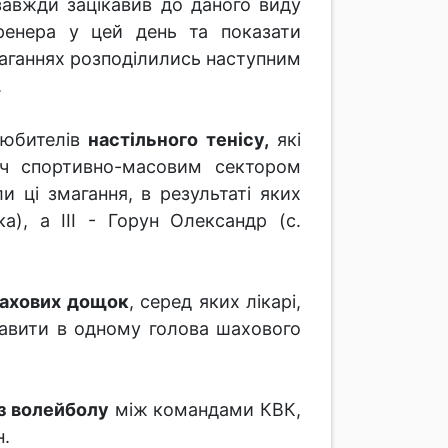
завжди зацікавив до даного виду
ренера у цей день та показати
аганнях розподілились наступним
.
любителів
настільного тенісу,
які
ач спортивно-масовим сектором
 ці змагання, в результаті яких
а), а ІІІ - Горун Олександр (с.
ахових дощок
, серед яких лікарі,
ікавити в одному голова шахового
 з волейболу
між командами КВК,
н.