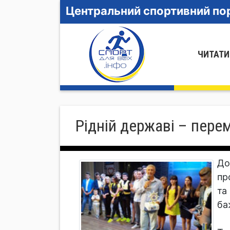
Центральний спортивний пор
ЧИТАТИ
Рідній державі – перем
До
пр
та
ба