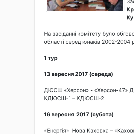
За
Кр
Ку
На засіданні комітету було обго
області серед юнаків 2002-2004 
1 тур
13 вересня 2017 (середа)
ДЮСШ «Херсон» - «Херсон-47»
КДЮСШ-1 – КДЮСШ-2
16 вересня 2017 (субота)
«Енергія» Нова Каховка – «Кахов