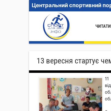
Центральний спортивний пор
ЧИТАТИ
13 вересня стартує че
11
ві
об
об