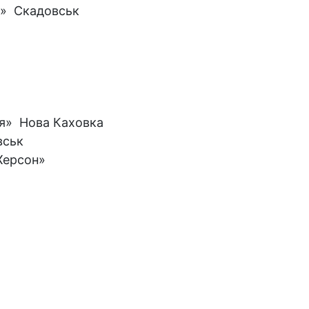
ч» Скадовськ
я» Нова Каховка
вськ
ерсон»