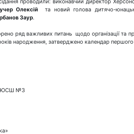
сідання проводили: виконавчий директор Херсонс
учер Олексій
та новий голова дитячо-юнаць
рбанов Заур
.
ворено ряд важливих питань щодо організації та п
років народження, затверджено календар першого т
 ДЮСШ №3
ка»