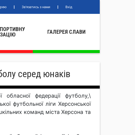
ерею
Зв'язатись з нами
Вхід
СПОРТИВНУ
ГАЛЕРЕЯ СЛАВИ
IЗАЦIЮ
болу серед юнаків
 обласної федерації футболу,\
ької футбольної ліги Херсонської
шкільних команд міста Херсона та