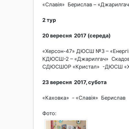
«Славія» Берислав – «Джарилга
2 тур
20 вересня 2017 (середа)
«Херсон-47» ДЮСШ №3 – «Енергі
КДЮСШ-2 – «Джарилгач» Скадо
СДЮСШОР «Кристал» -ДЮСШ «Х
23 вересня 2017, субота
«Каховка» - «Славія» Берислав
Фото: