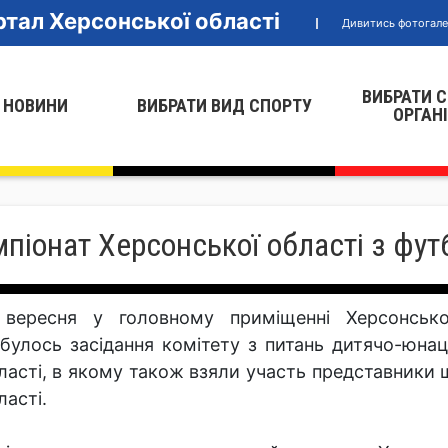
тал Херсонської області
Дивитись фотогал
ВИБРАТИ 
 НОВИНИ
ВИБРАТИ ВИД СПОРТУ
ОРГАН
мпіонат Херсонської області з фут
 вересня у головному приміщенні Херсонської
дбулось засідання комітету з питань дитячо-юнац
ласті, в якому також взяли участь представники 
ласті.