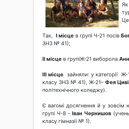
Як
ту
Це
Так,
І місце
в групі Ч-21 посів
Бо
ЗНЗ № 41);
ІІ місце
в групіЖ-21 виборола
Анн
ІІІ місце
зайняли: у категорії Ж
класу ЗНЗ № 41), Ж-21–
Фея
Цив
політехнічного коледжу).
Є вагомі досягнення й у зовсім 
групі Ч-8 -
Іван Чернишов
(учень
класу гімназії № 1).