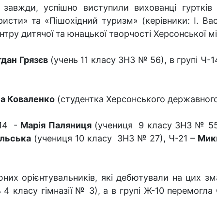
 завжди, успішно виступили вихованці гуртків 
ристи» та «Пішохідний туризм» (керівники: І. Вас
нтру дитячої та юнацької творчості Херсонської м
гдан Грязєв
(учень 11 класу ЗНЗ № 56), в групі Ч-1
а Коваленко
(студентка Херсонського державного
-14 -
Марія Паляниця
(учениця 9 класу ЗНЗ № 55
ільська
(учениця 10 класу ЗНЗ № 27), Ч-21 –
Мик
юних орієнтувальників, які дебютували на цих з
 4 класу гімназії № 3), а в групі Ж-10 перемогла