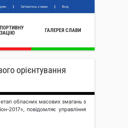
ерею
Зв'язатись з нами
Вхід
СПОРТИВНУ
ГАЛЕРЕЯ СЛАВИ
IЗАЦIЮ
вого орієнтування
 етап обласних масових змагань з
он-2017», повідомляє управління