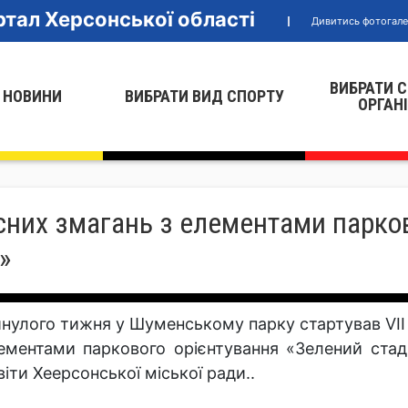
тал Херсонської області
Дивитись фотогал
ВИБРАТИ 
 НОВИНИ
ВИБРАТИ ВИД СПОРТУ
ОРГАН
асних змагань з елементами парко
»
нулого тижня у Шуменському парку стартував VII
ементами паркового орієнтування «Зелений стаді
віти Хеерсонської міської ради..