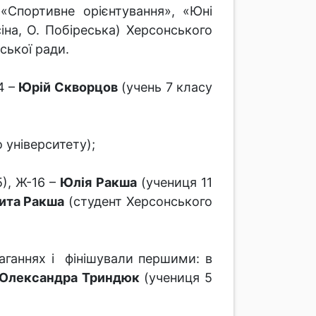
«Спортивне орієнтування», «Юні
іна, О. Побіреська) Херсонського
іської ради.
4 –
Юрій Скворцов
(учень 7 класу
 університету);
), Ж-16 –
Юлія Ракша
(учениця 11
ита Ракша
(студент Херсонського
маганнях і фінішували першими: в
Олександра Триндюк
(учениця 5