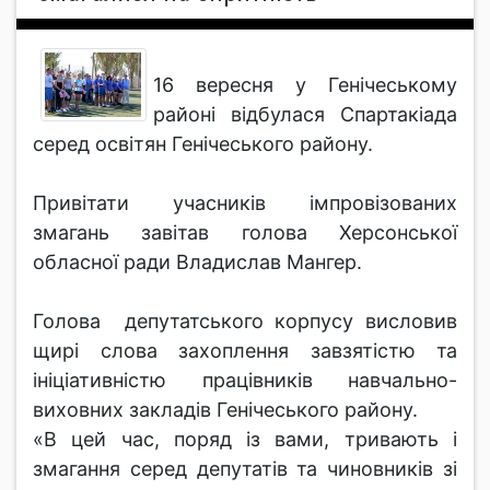
16 вересня у Генічеському
районі відбулася Спартакіада
серед освітян Генічеського району.
Привітати учасників імпровізованих
змагань завітав голова Херсонської
обласної ради Владислав Мангер.
Голова депутатського корпусу висловив
щирі слова захоплення завзятістю та
ініціативністю працівників навчально-
виховних закладів Генічеського району.
«В цей час, поряд із вами, тривають і
змагання серед депутатів та чиновників зі