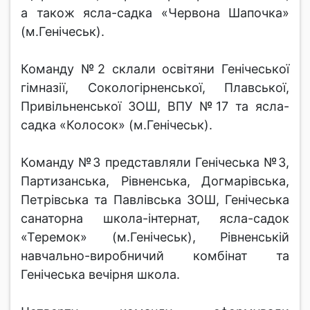
а також ясла-садка «Червона Шапочка»
(м.Генічеськ).
Команду №2 склали освітяни Генічеської
гімназії, Сокологірненської, Плавської,
Привільненської ЗОШ, ВПУ №17 та ясла-
садка «Колосок» (м.Генічеськ).
Команду №3 представляли Генічеська №3,
Партизанська, Рівненська, Догмарівська,
Петрівська та Павлівська ЗОШ, Генічеська
санаторна школа-інтернат, ясла-садок
«Теремок» (м.Генічеськ), Рівненській
навчально-виробничий комбінат та
Генічеська вечірня школа.