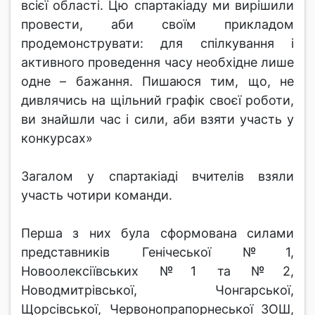
всієї області. Цю спартакіаду ми вирішили
провести, аби своїм прикладом
продемонструвати: для спілкування і
активного проведення часу необхідне лише
одне – бажання. Пишаюся тим, що, не
дивлячись на щільний графік своєї роботи,
ви знайшли час і сили, аби взяти участь у
конкурсах»
Загалом у спартакіаді вчителів взяли
участь чотири команди.
Перша з них була сформована силами
представників Генічеської №1,
Новоолексіївських №1 та №2,
Новодмитрівської, Чонгарської,
Щорсівської, Червонопрапорнеської ЗОШ,