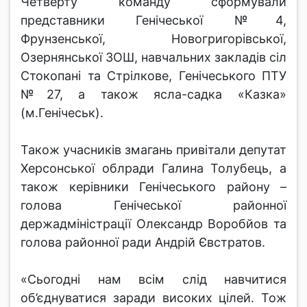
Четверту команду сформували
представники Генічеської №4,
Фрунзенської, Новогригорівської,
Озернянської ЗОШ, навчальних закладів сіл
Стокопані та Стрілкове, Генічеського ПТУ
№27, а також ясла-садка «Казка»
(м.Генічеськ).
Також учасників змагань привітали депутат
Херсонської облради Галина Толубець, а
також керівники Генічеського району –
голова Генічеської районної
держадміністрації Олександр Воробйов та
голова районної ради Андрій Євстратов.
«Сьогодні нам всім слід навчитися
об’єднуватися заради високих цілей. Тож