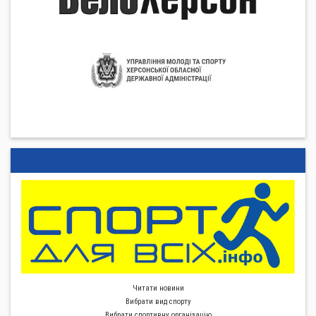
Читати новини
Вибрати вид спорту
Вибрати спортивну органiзацiю