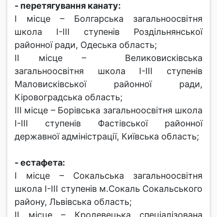
- перетягування канату:
І місце – Болгарська загальноосвітня
школа І-ІІІ ступенів Роздільнянської
районної ради, Одеська область;
ІІ місце – Великовисківська
загальноосвітня школа І-ІІІ ступенів
Маловисківської районної ради,
Кіровоградська область;
ІІІ місце – Борівська загальноосвітня школа
І-ІІІ ступенів Фастівської районної
державної адміністрації, Київська область;
- естафета:
І місце – Сокальська загальноосвітня
школа І-ІІІ ступенів м.Сокаль Сокальського
району, Львівська область;
ІІ місце – Кролевецька спеціалізована