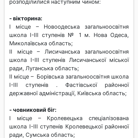
розподілилися наступним чином:
- вікторина:
І місце – Новоодеська загальноосвітня
школа І-ІІІ ступенів № 1 м. Нова Одеса,
Миколаївська область;
ІІ місце – Лисичанська загальноосвітня
школа І-ІІІ ступенів Лисичанської міської
ради, Луганська область;
ІІ місце – Борівська загальноосвітня школа
І-ІІІ ступенів . Фастівської районної
державної адміністрації, Київська область;
- човниковий біг:
І місце – Кролевецька спеціалізована
школа І-ІІІ ступенів Кролевецької районної
ради, Сумська область;