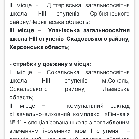
ІІ місце – Дігтярівська загальноосвітня
школа І-ІІІ ступенів Срібнянського
району,Чернігівська область;
ІІІ місце – Улянівська загальноосвітня
школа І-ІІІ ступенів Скадовського району,
Херсонська область;
- стрибки у довжину з місця:
І місце – Сокальська загальноосвітня
школа І-ІІІ ступенів м.Сокаль,
Сокальського району, Львівська
область;
ІІ місце – комунальний заклад
«Навчально-виховний комплекс «Гімназія
№ 11 – спеціалізована школа з поглибленим
вивченням іноземних мов І ступеня –