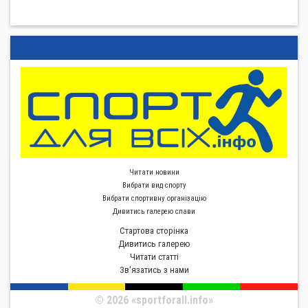
Читати новини
Вибрати вид спорту
Вибрати спортивну органiзацiю
Дивитись галерею слави
Стартова сторiнка
Дивитись галерею
Читати статті
Зв'язатись з нами
© 2026 «sportforall.info»