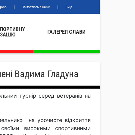
ерею
Зв'язатись з нами
Вхід
СПОРТИВНУ
ГАЛЕРЕЯ СЛАВИ
IЗАЦIЮ
імені Вадима Гладуна
льний турнір серед ветеранів на
вельник» на урочисте відкриття
своїми високими спортивними