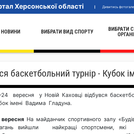
тал Херсонської області
Дивитись фотогал
ВИБРАТИ 
 НОВИНИ
ВИБРАТИ ВИД СПОРТУ
ОРГАН
ся баскетбольний турнір - Кубок 
-24 вересня у Новій Каховці відбувся баскетбо
бок імені Вадима Гладуна.
 вересня
На майданчик спортивного залу «Буді
агань вийшли найкращі спортсмени, які 