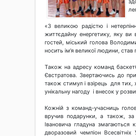
зд
ле
«З великою радістю і нетерпін
життєдайну енергетику, яку ви 
гостей, міський голова Володим
носить ім’я великої людини, став
Також на адресу команд баскетб
Євстратова. Звертаючись до при
також стимул і взірець для тих, 
унікальну нагоду і внесок у роз
Кожній з команд-учасниць голо
вручив подарунки, а також, за
Івановича гладуна змагаються 
дворазовий чемпіон Всесвітніх 