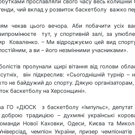
обутками прославляли свого часу весь колишній С
генди, чий вклад у розвиток баскетболу важко пе
ням чекав цього вечора. Аби побачити усіх вас
випромінюєте тут, у спортивній залі, за улюбл
ир Коваленко. – Ми відроджуємо цей вид спорту у
 постійним, а ви – його незмінними учасниками».
олістів пролунали щирі вітання від голови облас
сутніх, він підкреслив: «Сьогоднішній турнір – 
хто не байдужий до спорту. Дякую організаторам, 
виток баскетболу на Херсонщині».
ва ГО «ДЮСК з баскетболу «Імпульс», депутат м
 доброю традицією – духмяні українські коров
команди Нової Каховки, Одеси, Києва та Микол
Універсіад, чемпіон України, призер чемпіонатів