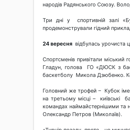
народів Радянського Союзу. Во
Три дні у спортивній залі «Бу
продемонстрували гідний приклад
24 вересня
відбулась урочиста ц
Спортсменів привітали міський г
Гладун, голова ГО «ДЮСК з баск
баскетболу Микола Дзюбенко. Ко
Головний же трофей – Кубок іме
на третьому місці – київські б
командах наймайстернішими та н
Олександр Петров (Миколаїв).
«Турнір позаду, проте не минуло