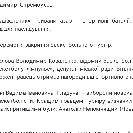
лодимир Стремоухов.
дівельник» тривали азартні спортивні баталії
 для наслідування.
еремонія закриття баскетбольного турнір.
олова Володимир Коваленко, відомий баскетболіс
етболу «Імпульс», депутат міської ради Вітал
жен гравець отримав нагороди від спортивного к
ні Вадима Івановича Гладуна – вибороли новока
аскетболісти. Кращим гравцем турніру визнаний О
айспритнішими були: Анатолій Непомнящий (Нова К
 найголовніше: стимул для подальших стартів, іг