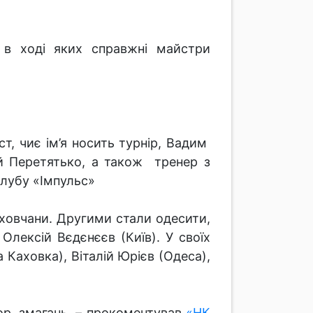
, в ході яких справжні майстри
т, чиє ім’я носить турнір, Вадим
ій Перетятько, а також тренер з
лубу «Імпульс»
ховчани. Другими стали одесити,
лексій Вєдєнєєв (Київ). У своїх
аховка), Віталій Юрієв (Одеса),
ор, змагань, – прокоментував
«НК