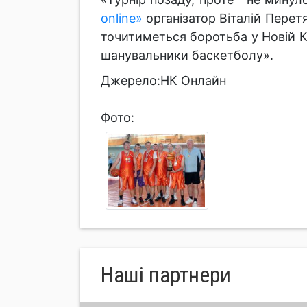
online»
організатор Віталій Перет
точитиметься боротьба у Новій Ка
шанувальники баскетболу».
Джерело:НК Онлайн
Фото:
Нашi партнери