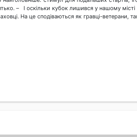
ятько. – І оскільки кубок лишився у нашому місті
ховці. На це сподіваються як гравці-ветерани, так 