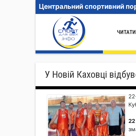
Центральний спортивний пор
ЧИТАТИ
У Новій Каховці відбув
22
Ку
22
зм