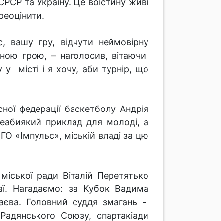
РСР та Україну. Це воістину живі
реоцінити.
, вашу гру, відчути неймовірну
еною грою, – наголосив, вітаючи
 місті і я хочу, аби турнір, що
ної федерації баскетболу Андрія
неабиякий приклад для молоді, а
ГО «Імпульс», міській владі за цю
іської ради Віталій Перетятько
аї. Нагадаємо: за Кубок Вадима
аєва. Головний суддя змагань -
 Радянського Союзу, спартакіади