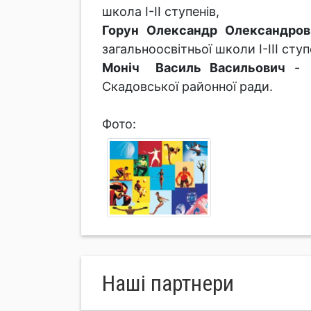
школа І-ІІ ступенів,
Горун Олександр Олександров
загальноосвітньої школи І-ІІІ сту
Моніч Василь Васильович
- в
Скадовської районної ради.
Фото:
Нашi партнери