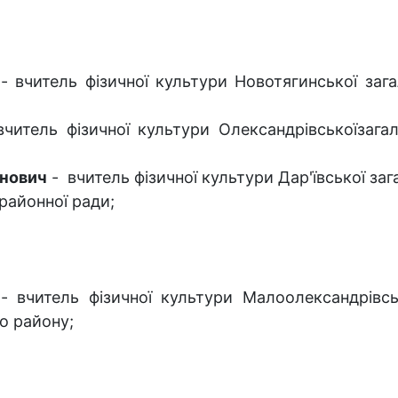
- вчитель фізичної культури Новотягинської загал
итель фізичної культури Олександрівськоїзагаль
нович
- вчитель фізичної культури Дар'ївської зага
 районної ради;
 вчитель фізичної культури Малоолександрівсько
о району;