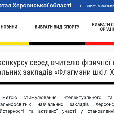
тал Херсонської області
Дивитись фотогал
ВИБРАТИ 
 НОВИНИ
ВИБРАТИ ВИД СПОРТУ
ОРГАН
онкурсу серед вчителів фізичної 
чальних закладів «Флагмани шкіл
метою стимулювання інтелектуального та
гальноосвітніх навчальних закладів Херсонс
йстерності та активної участі у становленн