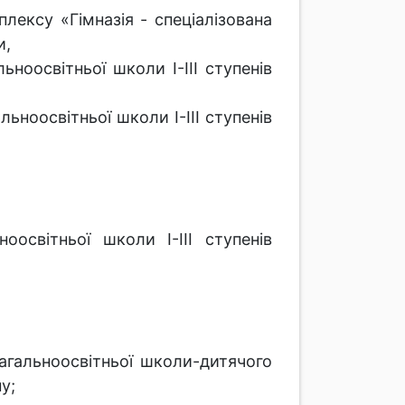
лексу «Гімназія - спеціалізована
и,
ноосвітньої школи І-ІІІ ступенів
льноосвітньої школи І-ІІІ ступенів
оосвітньої школи І-ІІІ ступенів
агальноосвітньої школи-дитячого
у;