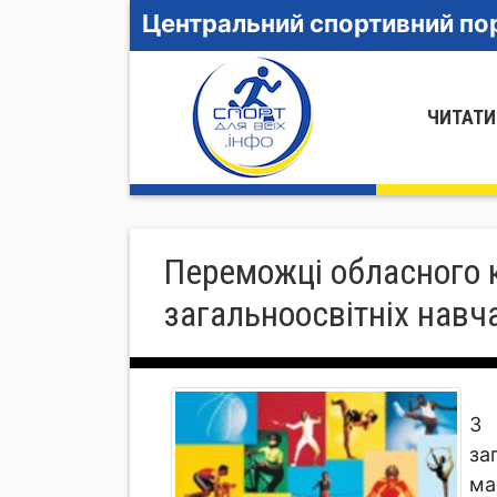
Центральний спортивний пор
ЧИТАТИ
Переможці обласного к
загальноосвітніх нав
З 
за
ма