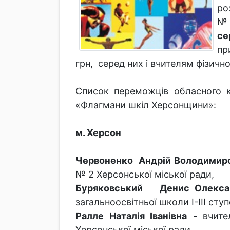
ро
№
се
пр
грн, серед них і вчителям фізичної
Список переможців обласного ко
«Флагмани шкіл Херсонщини»:
м. Херсон
Червоненко Андрій Володимир
№ 2 Херсонської міської ради,
Буряковський Денис Олекса
загальноосвітньої школи І-ІІІ сту
Ралле Наталія Іванівна
- вчител
Херсонської міської ради,