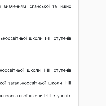
вивченням іспанської та інших
ноосвітньої школи І-ІІІ ступенів
освітньої школи І-ІІІ ступенів
ї загальноосвітньої школи І-ІІІ
ьноосвітньої школи І-ІІІ ступенів