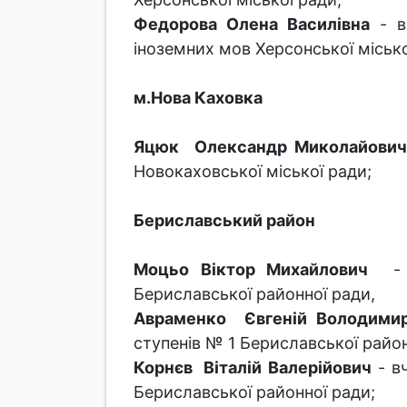
Федорова Олена Василівна
- в
іноземних мов Херсонської місько
м.Нова Каховка
Яцюк Олександр Миколайови
Новокаховської міської ради;
Бериславський район
Моцьо Віктор Михайлович
- вч
Бериславської районної ради,
Авраменко Євгеній Володими
ступенів № 1 Бериславської райо
Корнєв Віталій Валерійович
- вч
Бериславської районної ради;