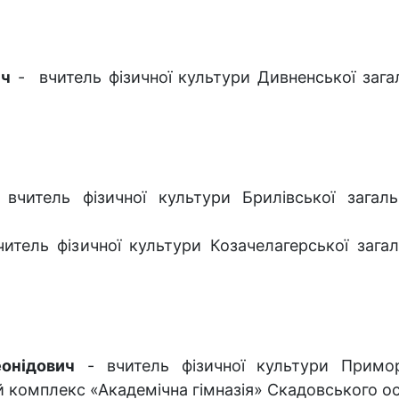
ич
- вчитель фізичної культури Дивненської загаль
читель фізичної культури Брилівської загально
итель фізичної культури Козачелагерської загаль
онідович
- вчитель фізичної культури Примор
комплекс «Академічна гімназія» Скадовського осв