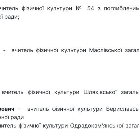
читель фізичної культури № 54 з поглибленим 
ї ради;
ч
- вчитель фізичної культури Маслівської загаль
итель фізичної культури Шляхівської загально
рович
- вчитель фізичної культури Бериславсько
нної ради
итель фізичної культури Одрадокам'янської загал