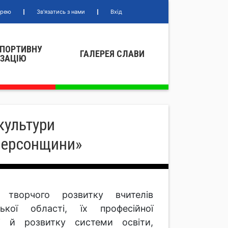
ерею
Зв'язатись з нами
Вхід
СПОРТИВНУ
ГАЛЕРЕЯ СЛАВИ
IЗАЦIЮ
культури
 Херсонщини»
 творчого розвитку вчителів
ької області, їх професійної
і й розвитку системи освіти,