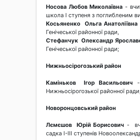
Носова Любов Миколаївна
- вчи
школа І ступеня з поглибленим ви
Косьяненко Ольга Анатоліївна
Генічеської районної ради,
Стефанчук Олександр Ярослав
Генічеської районної ради;
Нижньосірогозький район
Каміньков Ігор Васильович
- 
Нижньосірогозької районної ради
Новоронцовський район
Лємєшов Юрій Борисович
- вчи
садка І-ІІІ ступенів Новоолексан