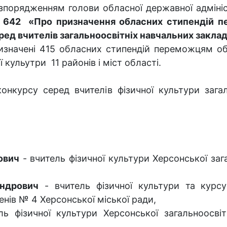
зпорядженням голови обласної державної адміні
642 «Про призначення обласних стипендій п
ред вчителів загальноосвітніх навчальних закл
изначені 415 обласних стипендій переможцям об
 кульутри 11 районів і міст області.
нкурсу серед вчителів фізичної культури загал
ович
- вчитель фізичної культури Херсонської зага
ндрович
- вчитель фізичної культури та курсу
пенів № 4 Херсонської міської ради,
ь фізичної культури Херсонської загальноосвіт