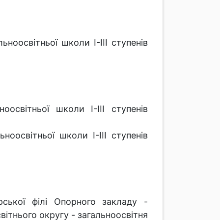
ноосвітньої школи І-ІІІ ступенів
освітньої школи І-ІІІ ступенів
ноосвітньої школи І-ІІІ ступенів
ської філі Опорного закладу -
ітнього округу - загальноосвітня