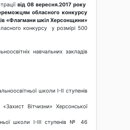
страції
від 08 вересня.2017 року
ереможцям обласного конкурсу
адів «Флагмани шкіл Херсонщини»
ласного конкурсу у розмірі 500
ьноосвітніх навчальних закладів
льноосвітньої школи І-ІІ ступенів
 «Захист Вітчизни» Херсонської
ньої школи І-ІІІ ступенів № 46