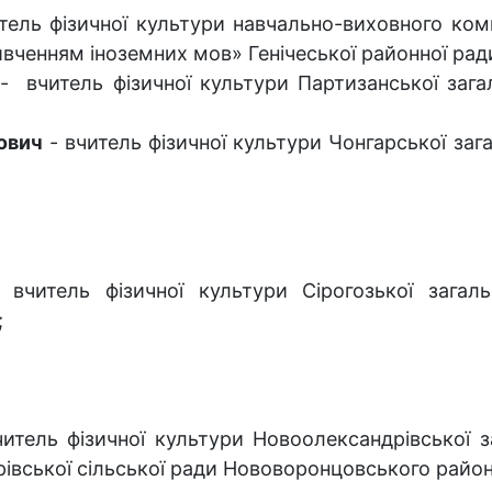
тель фізичної культури навчально-виховного комп
вченням іноземних мов» Генічеської районної рад
- вчитель фізичної культури Партизанської загаль
ович
- вчитель фізичної культури Чонгарської зага
вчитель фізичної культури Сірогозької загальн
;
тель фізичної культури Новоолександрівської з
дрівської сільської ради Нововоронцовського район