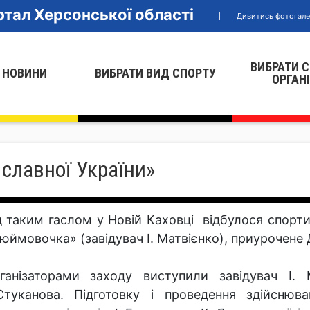
тал Херсонської області
Дивитись фотогал
ВИБРАТИ 
 НОВИНИ
ВИБРАТИ ВИД СПОРТУ
ОРГАН
славної України»
д таким гаслом у Новій Каховці відбулося спорт
юймовочка» (завідувач І. Матвієнко), приурочене
ганізаторами заходу виступили завідувач І. 
Стуканова. Підготовку і проведення здійснюв