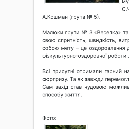
му
С.
А.Кошман (група № 5).
Малюки групи № 3 «Веселка» та 
свою спритність, швидкість, вит
собою мету – це оздоровлення д
фізкультурно-оздоровчої роботи 
Всі присутні отримали гарний н
сюрпризу. Та як завжди перемог
Сам захід став чудовою можливі
способу життя.
Фото: