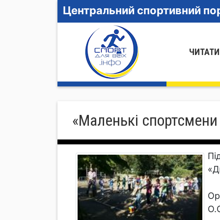
Центральний спортивний пор
ЧИТАТИ
«Маленькі спортсмени 
Пі
«Д
Ор
О.