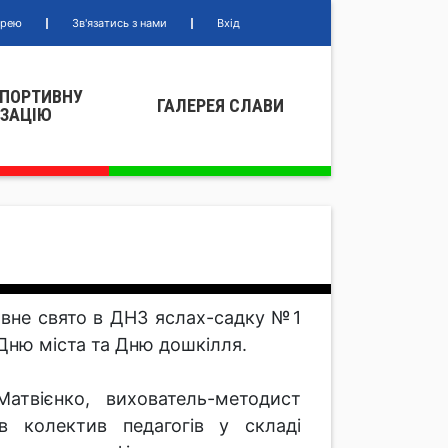
ерею
Зв'язатись з нами
Вхід
СПОРТИВНУ
ГАЛЕРЕЯ СЛАВИ
IЗАЦIЮ
ивне свято в ДНЗ яслах-садку №1
 Дню міста та Дню дошкілля.
Матвієнко, вихователь-методист
ав колектив педагогів у складі