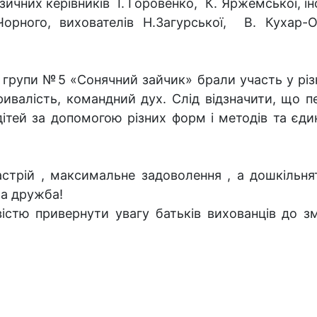
зичних керівників І. Горовенко, К. Яржемської, і
Чорного, вихователів Н.Загурської, В. Кухар-
групи №5 «Сонячний зайчик» брали участь у різ
ривалість, командний дух. Слід відзначити, що 
ітей за допомогою різних форм і методів та єди
.
астрій , максимальне задоволення , а дошкільн
ла дружба!
стю привернути увагу батьків вихованців до зм