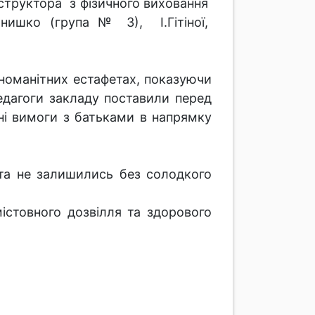
нструктора з фізичного виховання
Онишко (група № 3), І.Гітіної,
номанітних естафетах, показуючи
педагоги закладу поставили перед
ні вимоги з батьками в напрямку
ята не залишились без солодкого
істовного дозвілля та здорового