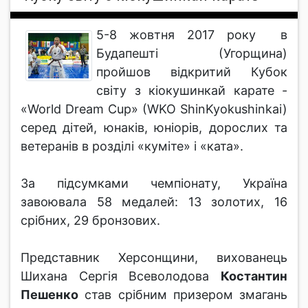
5-8 жовтня 2017 року в
Будапешті (Угорщина)
пройшов відкритий Кубок
світу з кіокушинкай карате -
«World Dream Cup» (WKO ShinKyokushinkai)
серед дітей, юнаків, юніорів, дорослих та
ветеранів в розділі «куміте» і «ката».
За підсумками чемпіонату, Україна
завоювала 58 медалей: 13 золотих, 16
срібних, 29 бронзових.
Представник Херсонщини, вихованець
Шихана Сергія Всеволодова
Костантин
Пешенко
став срібним призером змагань