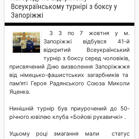
Всеукраїнському турнірі з боксу у
Запоріжжі
З 3 по 7 жовтня у м.
Запоріжжі відбувся 41-й
відкритий Всеукраїнський
турнір з боксу серед чоловіків,
присвячений Дню визволення Запоріжжжя
від німецько-фашистських загарбників та
пам’яті Героя Радянського Союза Миколи
Яценка.
Нинішній турнір був приурочений до 50-
річного ювілею клуба «Бойові рукавичкі» .
Уцьому році змагання мали статус