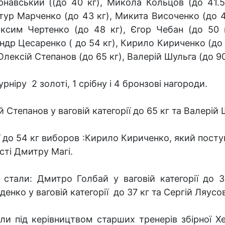
рнавський ((до 40 кг), Микола Кольцов (до 41.5 
тур Марченко (до 43 кг), Микита Височенко (до 44
ксим Чертенко (до 48 кг), Єгор Чебан (до 50 к
ндр Цесаренко ( до 54 кг), Кирило Кириченко (до
Олексій Степанов (до 65 кг), Валерій Шульга (до 90
ніру 2 золоті, 1 срібну і 4 бронзові нагороди.
Степанов у ваговій категорії до 65 кг та Валерій Ш
ї до 54 кг виборов :Кирило Кириченко, який поступ
сті Дмитру Магі.
стали: Дмитро Голбай у ваговій категорії до 3
уденко у ваговій категорії до 37 кг та Сергій Ляусов 
ли під керівництвом старших тренерів збірної Хе