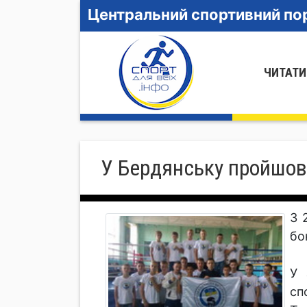
Центральний спортивний пор
ЧИТАТИ
У Бердянську пройшов 
З 
бо
У 
сп