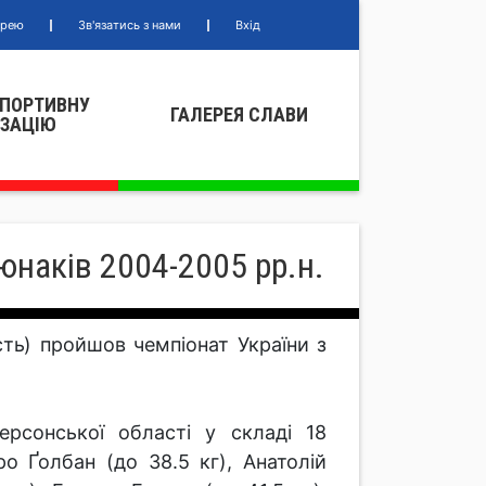
ерею
Зв'язатись з нами
Вхід
СПОРТИВНУ
ГАЛЕРЕЯ СЛАВИ
IЗАЦIЮ
юнаків 2004-2005 рр.н.
сть) пройшов чемпіонат України з
сонської області у складі 18
о Ґолбан (до 38.5 кг), Анатолій