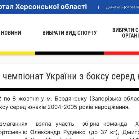
тал Херсонської області
Дивитись фотогал
ВИБРАТИ 
 НОВИНИ
ВИБРАТИ ВИД СПОРТУ
ОРГАН
чемпіонат України з боксу серед 
2 по 8 жовтня у м. Бердянську (Запорізька обла
ксу серед юнаків 2004-2005 років народження.
змаганнях взяла участь збірна команда Хер
ортсменів: Олександр Руденко (до 37 кг), Дмитр