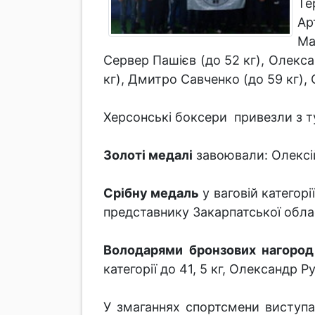
Те
Ар
Ма
Сервер Пашієв (до 52 кг), Олекса
кг), Дмитро Савченко (до 59 кг), 
Херсонські боксери привезли з тур
Золоті медалі
завоювали: Олексій 
Срібну медаль
у ваговій категорі
представнику Закарпатської обла
Володарями бронзових нагород
категорії до 41, 5 кг, Олександр Р
У змаганнях спортсмени виступа