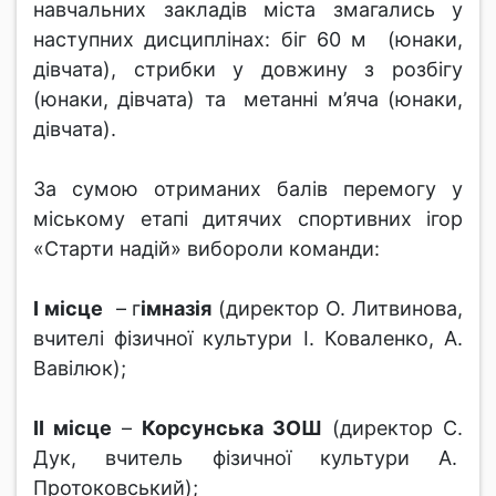
навчальних закладів міста змагались у
наступних дисциплінах: біг 60 м (юнаки,
дівчата), стрибки у довжину з розбігу
(юнаки, дівчата) та метанні м’яча (юнаки,
дівчата).
За сумою отриманих балів перемогу у
міському етапі дитячих спортивних ігор
«Старти надій» вибороли команди:
І місце
– г
імназія
(директор О. Литвинова,
вчителі фізичної культури І. Коваленко, А.
Вавілюк);
ІІ місце
–
Корсунська ЗОШ
(директор С.
Дук, вчитель фізичної культури А.
Протоковський);