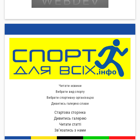
Читати новини
Вибрати вид спорту
Вибрати спортивну органiзацiю
Дивитись галерею слави
Стартова сторiнка
Дивитись галерею
Читати статті
Зв'язатись з нами