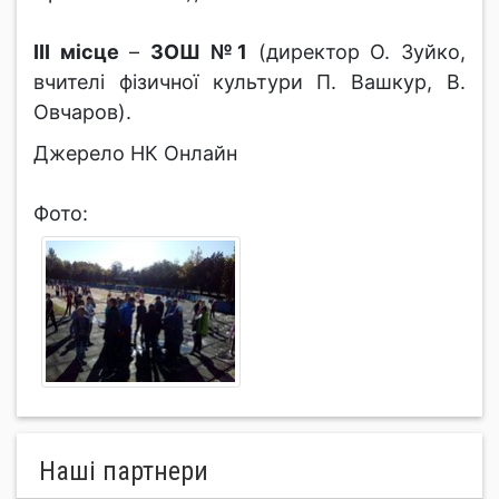
ІІІ місце
–
ЗОШ №1
(директор О. Зуйко,
вчителі фізичної культури П. Вашкур, В.
Овчаров).
Джерело НК Онлайн
Фото:
Нашi партнери