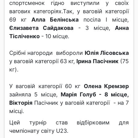
спортсменок гідно виступили у своїх
вагових категоріях.Так, у ваговій категорії
69 кг
Алла Белінська
посіла І місце,
Єлизавета Сайдакова
- 3 місце,
Анна
Тісліченко
- 10 місце.
Срібні нагороди вибороли
Юлія Лісовська
у ваговій категорії 63 кг,
Ірина Пасічник
(75
кг).
У ваговій категорії 60 кг
Олена Кремзер
зайняла 5 місце,
Марія Голуб - 8 місце,
Вікторія
Пасічник у ваговій категорії - на 7
місці.
Цей турнір став відбірковим для
чемпіонату світу U23.