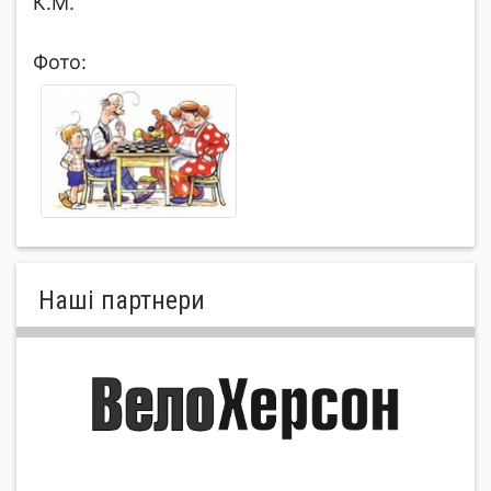
К.М.
Фото:
Нашi партнери