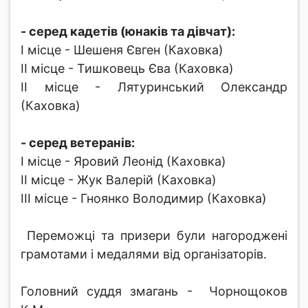
- серед кадетів (юнаків та дівчат):
І місце - Шешеня Євген (Каховка)
ІІ місце - Тишковець Єва (Каховка)
ІІ місце - Лятуринський Олександр
(Каховка)
- серед ветеранів:
І місце - Яровий Леонід (Каховка)
ІІ місце - Жук Валерій (Каховка)
ІІІ місце - Гноянко Володимир (Каховка)
Переможці та призери були нагороджені
грамотами і медалями від організаторів.
Головний суддя змагань - Чорнощоков