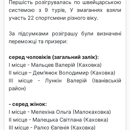
Першість розігрувалась по швейцарською
системою з 9 турів, У змаганнях взяли
участь 22 спортсмени різного віку.
За підсумками розіграшу були визначені
переможці та призери:
серед чоловіків (загальний залік):
І місце - Мальцев Валерій (Каховка)
ІІ місце – Дем’янюк Володимир (Каховка)
ІІІ місце - Лункін Валерій (Іванівській
район)
- серед жінок:
І місце - Мелехіна Ольга (Малокаховка)
ІІ місце - Малецька Світлана (Каховка)
ІІІ місце - Ралко Євгенія (Каховка)