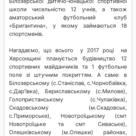
Білозерської дитячо-юнацької спортивної
школи чисельністю 12 учнів, а також
аматорський футбольний клуб
«Бригантина», у якому займаються 18
спортсменів.
Нагадаємо, що всього у 2017 році на
Херсонщині планується будівництво 12
спортивних майданчиків та 1 футбольне
поле зі штучним покриттям. А саме: в
Білозерському (с.Станіслав, с.Чорнобаївка,
с.Дар'ївка), Бериславському (с.Милове),
Голопристанському (с.Чулаківка),
Скадовському (м.Скадовськ,
с.Приморське), Новотроїцькому (смт
Новотроїцьке та смт Сиваське),
Олешківському (м.Олешки) районах,