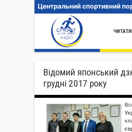
Центральний спортивний пор
ЧИТАТИ
Відомий японський дзю
грудні 2017 року
Вс
Ук
кл
єв