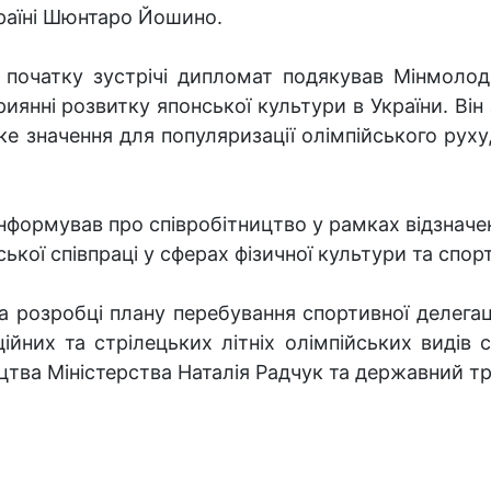
раїні Шюнтаро Йошино.
 початку зустрічі дипломат подякував Мінмолод
риянні розвитку японської культури в України. Ві
 значення для популяризації олімпійського руху,
формував про співробітництво у рамках відзначенн
кої співпраці у сферах фізичної культури та спорт
та розробці плану перебування спортивної делегац
йних та стрілецьких літніх олімпійських видів 
ицтва Міністерства Наталія Радчук та державний 