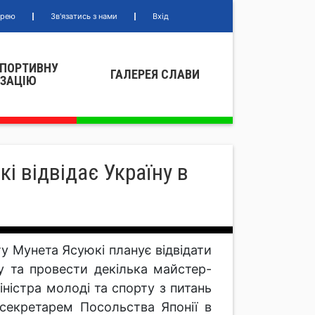
ерею
Зв'язатись з нами
Вхід
СПОРТИВНУ
ГАЛЕРЕЯ СЛАВИ
IЗАЦIЮ
і відвідає Україну в
ту Мунета Ясуюкі планує відвідати
ку та провести декілька майстер-
іністра молоді та спорту з питань
 секретарем Посольства Японії в