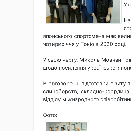
Ук
На
сп
японського спортсмена має велике
чотириріччя у Токіо в 2020 році.
У свою чергу, Микола Мовчан поін
щодо посилення українсько-японсь
В обговоренні підготовки візиту 
єдиноборств, складно-координаці
відділу міжнародного співробітн
Фото: