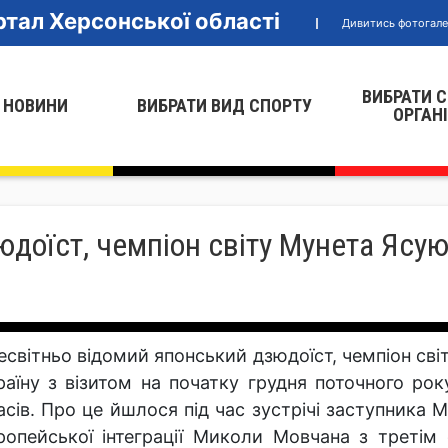
тал Херсонської області
Дивитись фотогал
ВИБРАТИ 
 НОВИНИ
ВИБРАТИ ВИД СПОРТУ
ОРГАН
доїст, чемпіон світу Мунета Ясуюк
есвітньо відомий японський дзюдоїст, чемпіон сві
раїну з візитом на початку грудня поточного ро
асів. Про це йшлося під час зустрічі заступника М
ропейської інтеграції Миколи Мовчана з третім