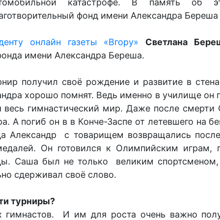
томобильной катастрофе. В память об э
аготворительный фонд имени Александра Береша и
денту онлайн газеты «Вгору»
Светлана Бере
фонда имени Александра Береша.
урнир получил своё рождение и развитие в стен
андра хорошо помнят. Ведь именно в училище он п
 весь гимнастический мир. Даже после смерти 
а. А погиб он в в Конче-Заспе от летевшего на б
да Александр с товарищем возвращались после
медалей. Он готовился к Олимпийским играм, 
ды. Саша был не только великим спортсменом,
ьно сдерживал своё слово.
эти турниры?
х гимнастов. И им для роста очень важно пол