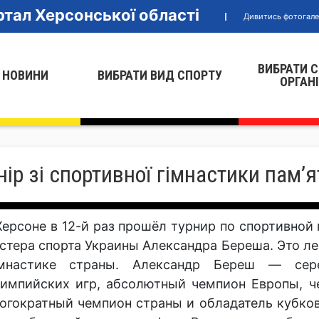
тал Херсонської області
Дивитись фотогал
ВИБРАТИ 
 НОВИНИ
ВИБРАТИ ВИД СПОРТУ
ОРГАН
нір зі спортивної гімнастики пам’
Херсоне в 12-й раз прошёл турнир по спортивной
стера спорта Украины Александра Береша. Это ле
мнастике страны. Александр Береш — сер
импийских игр, абсолютный чемпион Европы, ч
огократный чемпион страны и обладатель кубков