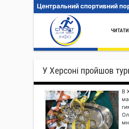
Центральний спортивний пор
ЧИТАТИ
У Херсоні пройшов тур
В 
ма
ги
Ол
мн