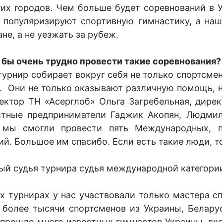
их городов. Чем больше будет соревнований в 
ы популяризируют спортивную гимнастику, а на
не, а не уезжать за рубеж.
 бы очень трудно провести такие соревнования?
 турнир собирает вокруг себя не только спортсме
у. Они не только оказывают различную помощь, 
ректор ТН «Асерглоб» Ольга Загребельная, дире
астные предприниматели Гаджик Акопян, Людм
, мы смогли провести пять Международных, п
й. Большое им спасибо. Если есть такие люди, т
ый судья турнира судья международной категор
турнирах у нас участвовали только мастера спо
е более тысячи спортсменов из Украины, Белару
 прошло много известных гимнастов Украины, вх