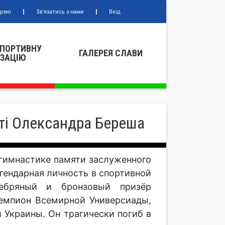
ерею
Зв'язатись з нами
Вхід
СПОРТИВНУ
ГАЛЕРЕЯ СЛАВИ
IЗАЦIЮ
яті Олександра Береша
 гимнастике памяти заслуженного
гендарная личность в спортивной
ебряный и бронзовый призёр
емпион Всемирной Универсиады,
 Украины. Он трагически погиб в