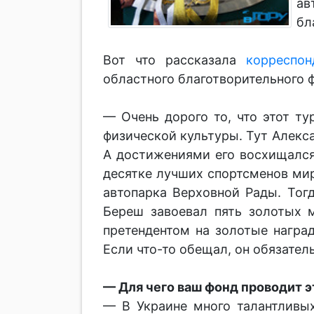
ав
бл
Вот что рассказала
корреспон
областного благотворительного 
— Очень дорого то, что этот т
физической культуры. Тут Алекс
А достижениями его восхищался
десятке лучших спортсменов мир
автопарка Верховной Рады. Тог
Береш завоевал пять золотых 
претендентом на золотые награ
Если что-то обещал, он обязател
— Для чего ваш фонд проводит 
— В Украине много талантливы