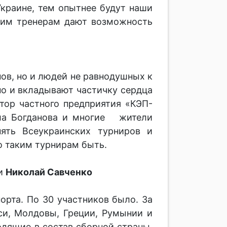
Украине, тем опытнее будут наши
шим тренерам дают возможность
нов, но и людей не равнодушных к
но и вкладывают частичку сердца
ктор частного предприятия «КЭП-
ила Богданова и многие жители
ять Всеукраинских турниров и
о таким турнирам быть.
ии
Николай Савченко
рта. По 30 участников было. За
си, Молдовы, Греции, Румынии и
одящие в состав сборной страны,