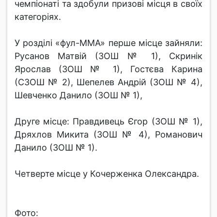
чемпіонаті та здобули призові місця в своїх
категоріях.
У розділі «фул-ММА» перше місце зайняли:
Русанов Матвій (ЗОШ № 1), Скринік
Ярослав (ЗОШ № 1), Гостєва Карина
(СЗОШ № 2), Шепелев Андрій (ЗОШ № 4),
Шевченко Данило (ЗОШ № 1),
Друге місце: Правдивець Єгор (ЗОШ № 1),
Дряхлов Микита (ЗОШ № 4), Романович
Данило (ЗОШ № 1).
Четверте місце у Кочерженка Олександра.
Фото: