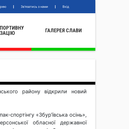
ерею
Зв'язатись з нами
Вхід
СПОРТИВНУ
ГАЛЕРЕЯ СЛАВИ
IЗАЦIЮ
ського району відкрили новий
ак-спортінгу «Збур’ївська осінь»,
ерсонської обласної державної