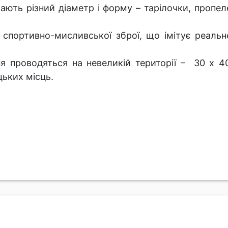
мають різний діаметр і форму – тарілочки, пропе
з спортивно-мисливської зброї, що імітує реаль
ання проводяться на невеликій території – 30 х 
цьких місць.