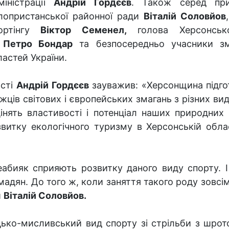
міністрації
Андрій Гордєєв
. Також серед при
лопристанської районної ради
Віталій Соловйов
ортінгу
Віктор Семенел,
голова Херсонсько
у
Петро Бондар
та безпосередньо учасники зма
ластей України.
асті
Андрій Гордєєв
зауважив: «Херсонщина підгот
жців світових і європейських змагань з різних вид
інять властивості і потенціал наших природних р
витку екологічного туризму в Херсонській обла
абияк сприяють розвитку даного виду спорту. 
адян. До того ж, коли заняття такого роду зовсім
и
Віталій Соловйов.
цько-мисливський вид спорту зі стрільби з шрото