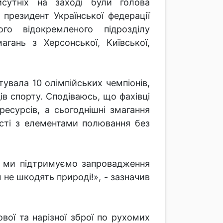
сутніх на заході були голова
, президент Української федерації
го відокремленого підрозділу
гань з Херсонської, Київської,
увала 10 олімпійських чемпіонів,
ів спорту. Сподіваюсь, що фахівці
есурсів, а сьогоднішні змагання
сті з елементами полювання без
І ми підтримуємо запровадження
 не шкодять природі!», - зазначив
вої та нарізної зброї по рухомих