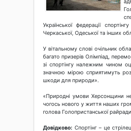
ад
Го
сп
Української федерації спортінг
Черкаської, Одеської та інших об
У вітальному слові очільник обл
багато призерів Олімпіад, перемо
зі спортінгу належним чином оц
значною мірою сприятимуть роз
шкоди для природи».
«Природні умови Херсонщини не
чогось нового у життя наших гром
голова Голопристанської райрад
Довідково:
Спортінг – це стріле