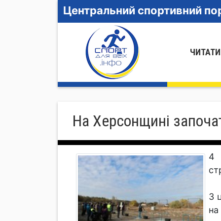
Центральний спортивний пор
ЧИТАТИ
На Херсонщині започа
4 
ст
З 
на