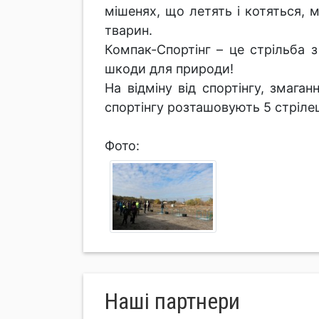
мішенях, що летять і котяться, 
тварин.
Компак-Спортінг – це стрільба 
шкоди для природи!
На відміну від спортінгу, змаг
спортінгу розташовують 5 стріле
Фото:
Нашi партнери