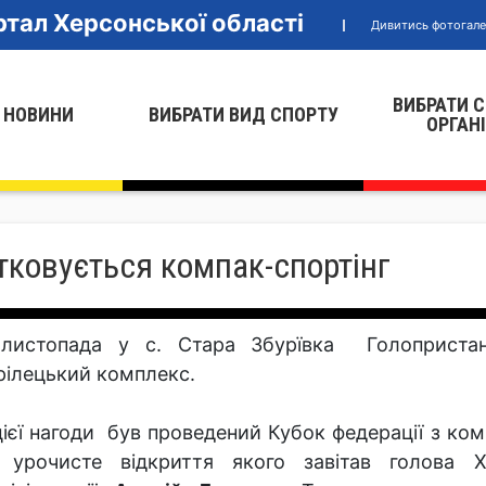
тал Херсонської області
Дивитись фотогал
ВИБРАТИ 
 НОВИНИ
ВИБРАТИ ВИД СПОРТУ
ОРГАН
тковується компак-спортінг
листопада у с. Стара Збурївка Голопристан
рілецький комплекс.
цієї нагоди був проведений Кубок федерації з комп
 урочисте відкриття якого завітав голова Х