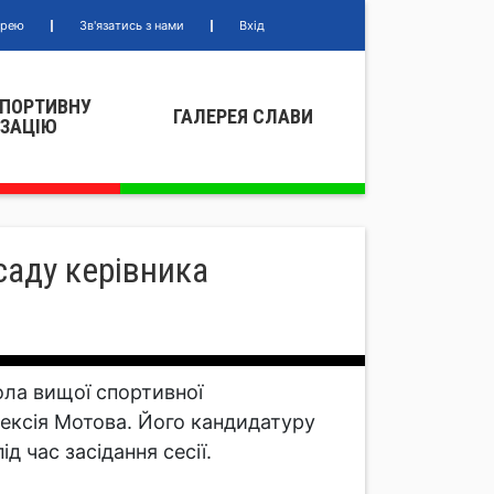
ерею
Зв'язатись з нами
Вхід
СПОРТИВНУ
ГАЛЕРЕЯ СЛАВИ
IЗАЦIЮ
саду керівника
ла вищої спортивної
ексія Мотова. Його кандидатуру
д час засідання сесії.