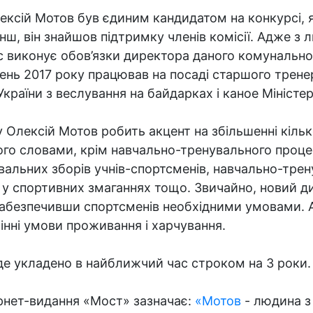
ексій Мотов був єдиним кандидатом на конкурсі, я
нш, він знайшов підтримку членів комісії. Адже з 
с виконує обов’язки директора даного комунальног
чень 2017 року працював на посаді старшого трен
країни з веслування на байдарках і каное Міністер
ду Олексій Мотов робить акцент на збільшенні кіль
 його словами, крім навчально-тренувального проц
вальних зборів учнів-спортсменів, навчально-трен
 у спортивних змаганнях тощо. Звичайно, новий 
забезпечивши спортсменів необхідними умовами. А 
мінні умови проживання і харчування.
е укладено в найближчий час строком на 3 роки.
рнет-видання «Мост» зазначає:
«Мотов
- людина 