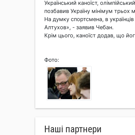
Український каноїст, олімпійськи
позбавив Україну мінімум трьох ме
На думку спортсмена, в українців 
Алтухов», - заявив Чебан.
Крім цього, каноїст додав, що йо
Фото:
Нашi партнери