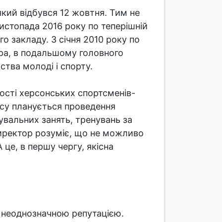
кий відбувся 12 жовтня. Тим не
листопада 2016 року по теперішній
о закладу. З січня 2010 року по
ера, в подальшому головного
ства молоді і спорту.
кості херсонських спортсменів-
есу планується проведення
увальних занять, тренувань за
директор розуміє, що не можливо
це, в першу чергу, якісна
з неоднозначною репутацією.