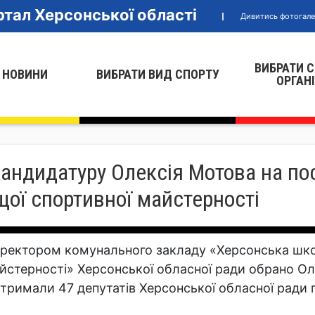
тал Херсонської області
Дивитись фотогал
ВИБРАТИ 
 НОВИНИ
ВИБРАТИ ВИД СПОРТУ
ОРГАН
андидатуру Олексія Мотова на по
ої спортивної майстерності
ректором комунального закладу «Херсонська шко
йстерності» Херсонської обласної ради обрано Ол
дтримали 47 депутатів Херсонської обласної ради пі