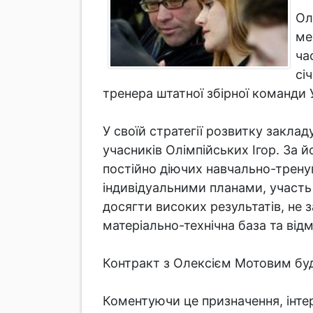
Ол
ме
ча
сі
тренера штатної збірної команди У
У своїй стратегії розвитку закла
учасників Олімпійських Ігор. За
постійно діючих навчально-трену
індивідуальними планами, участь
досягти високих результатів, не 
матеріально-технічна база та від
Контракт з Олексієм Мотовим буд
Коментуючи це призначення, інте