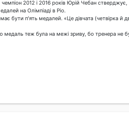
й чемпіон 2012 і 2016 років Юрій Чебан стверджує,
далей на Олімпіаді в Ріо.
має бути п'ять медалей. «Це дівчата (четвірка й дв
го медаль теж була на межі зриву, бо тренера не 