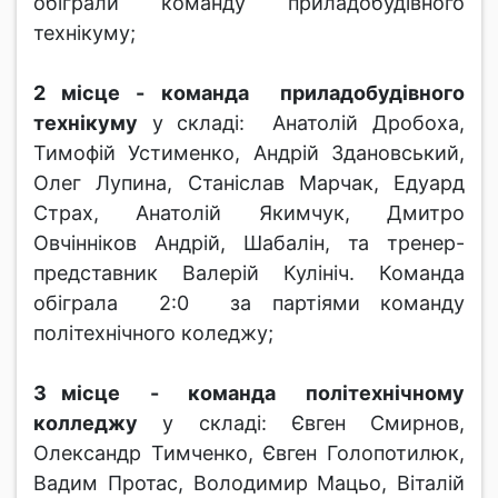
обіграли команду приладобудівного
технікуму;
2 місце - команда приладобудівного
технікуму
у складі: Анатолій Дробоха,
Тимофій Устименко, Андрій Здановський,
Олег Лупина, Станіслав Марчак, Едуард
Страх, Анатолій Якимчук, Дмитро
Овчінніков Андрій, Шабалін, та тренер-
представник Валерій Кулініч. Команда
обіграла 2:0 за партіями команду
політехнічного коледжу;
3 місце - команда політехнічному
колледжу
у складі: Євген Смирнов,
Олександр Тимченко, Євген Голопотилюк,
Вадим Протас, Володимир Мацьо, Віталій