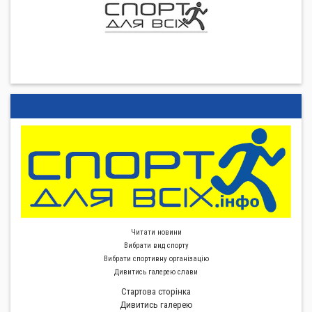
Читати новини
Вибрати вид спорту
Вибрати спортивну органiзацiю
Дивитись галерею слави
Стартова сторiнка
Дивитись галерею