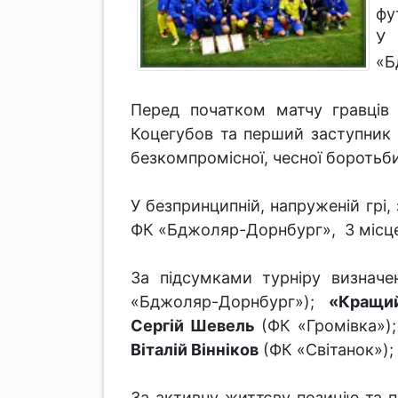
фу
У 
«Б
Перед початком матчу гравців 
Коцегубов та перший заступник 
безкомпромісної, чесної боротьби
У безпринципній, напруженій грі
ФК «Бджоляр-Дорнбург», 3 місце
За підсумками турніру визнач
«Бджоляр-Дорнбург»);
«Кращий
Сергій Шевель
(ФК «Громівка»)
Віталій Вінніков
(ФК «Світанок»);
За активну життєву позицію та 