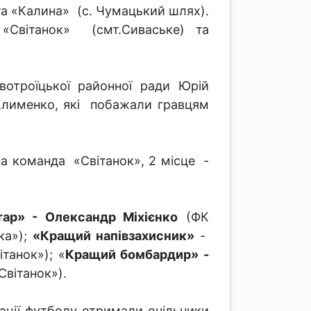
та «Калина» (с. Чумацький шлях).
 «Світанок» (смт.Сиваське) та
вотроїцької районної ради Юрій
 Клименко, які побажали гравцям
на команда «Світанок», 2 місце -
ар» - Олександр Міхієнко
(ФК
ка»);
«Кращий напівзахисник»
-
танок»); «
Кращий бомбардир» -
Світанок»).
ації футболу отримали очільники