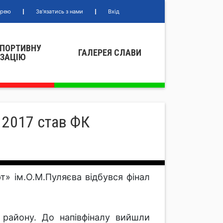
ерею
Зв'язатись з нами
Вхід
СПОРТИВНУ
ГАЛЕРЕЯ СЛАВИ
IЗАЦIЮ
 2017 став ФК
т» ім.О.М.Пуляєва відбувся фінал
 району. До напівфіналу вийшли