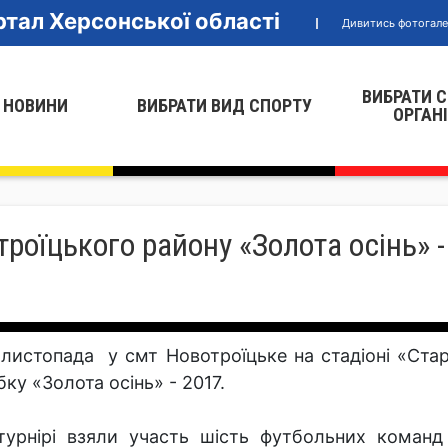
тал Херсонської області
Дивитись фотогал
ВИБРАТИ 
 НОВИНИ
ВИБРАТИ ВИД СПОРТУ
ОРГАН
роїцького району «Золота осінь» -
 листопада у смт Новотроїцьке на стадіоні «Стар
бку «Золота осінь» - 2017.
турнірі взяли участь шість футбольних команд