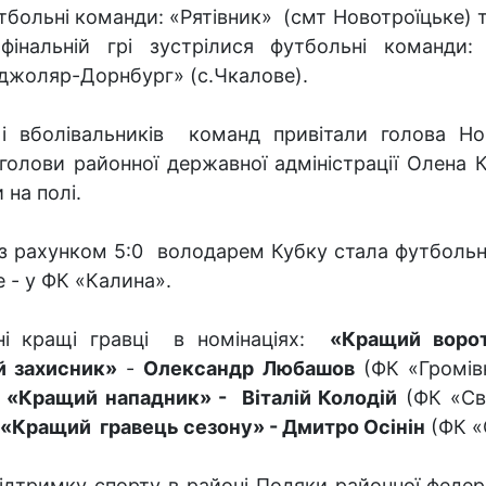
тбольні команди: «Рятівник» (смт Новотроїцьке) 
фінальній грі зустрілися футбольні команди:
джоляр-Дорнбург» (с.Чкалове).
і вболівальників команд привітали голова Но
голови районної державної адміністрації Олена
 на полі.
, з рахунком 5:0 володарем Кубку стала футболь
 - у ФК «Калина».
ені кращі гравці в номінаціях:
«Кращий ворот
 захисник»
-
Олександр Любашов
(ФК «Громів
;
«Кращий нападник» - Віталій Колодій
(ФК «Сві
«Кращий гравець сезону» - Дмитро Осінін
(ФК «
підтримку спорту в районі Подяки районної федер