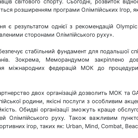
авців світового спорту. Сьогодні, розвиток від
ься розширенням програми Олімпійських Ігор, які
я є результатом однієї з рекомендацій Olympi
авленими сторонами Олімпійського руху».
езпечує стабільний фундамент для подальшої спів
анів. Зокрема, Меморандумом закріплено дов
ння міжнародних федерацій МОК до процедур
партнерство двох організацій дозволить МОК та G
пійської родини, якісні послуги з особливим акц
тійкість. Обидві організації зможуть краще обслуг
стей Олімпійського руху. Також важливим пункт
ортивних ігор, таких як: Urban, Mind, Combat, Beach