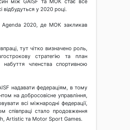
носин між GAISF та МОК стає все
 відбудуться у 2020 році.
c Agenda 2020, де МОК закликав
праці, тут чітко визначено роль,
гострокову стратегію та план
и набуття членства спортивною
AISF надавати федераціям, в тому
ентом на добросовісне управління,
овувати всі міжнародні федерації,
ом співпраці стало продовження
, Artistic та Motor Sport Games.