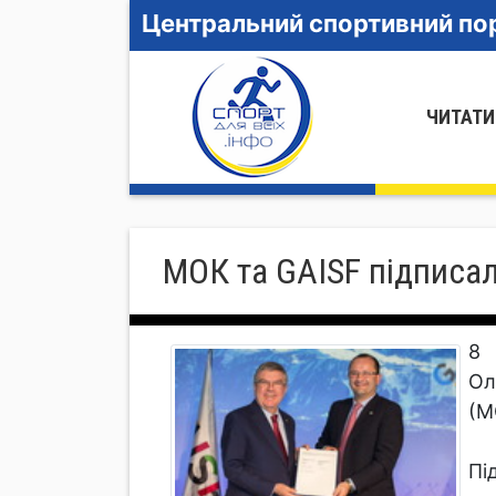
Центральний спортивний пор
ЧИТАТИ
МОК та GAISF підписа
8 
Ол
(М
Пі