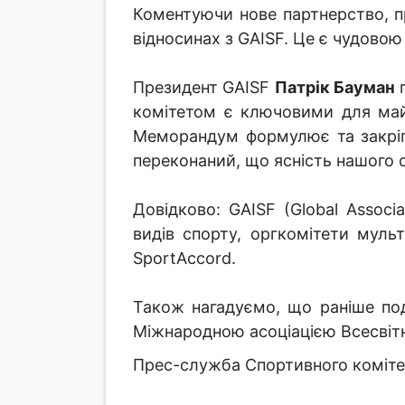
Коментуючи нове партнерство,
відносинах з GAISF. Це є чудово
Президент GAISF
Патрік Бауман
п
комітетом є ключовими для майб
Меморандум формулює та закріпл
переконаний, що ясність нашого с
Довідково: GAISF (Global Associa
видів спорту, оргкомітети мульти
SportAccord.
Також нагадуємо, що раніше по
Міжнародною асоціацією Всесвітні
Прес-служба Спортивного коміте