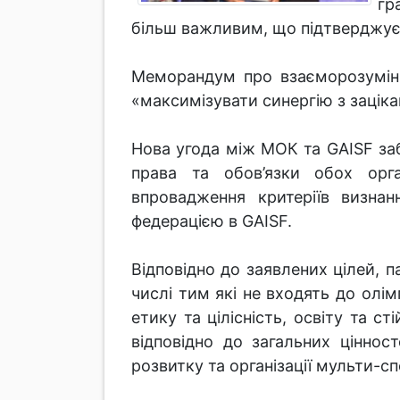
гр
більш важливим, що підтверджуєт
Меморандум про взаєморозумінн
«максимізувати синергію з зацік
Нова угода між МОК та GAISF заб
права та обов’язки обох орг
впровадження критеріїв визна
федерацією в GAISF.
Відповідно до заявлених цілей, 
числі тим які не входять до олім
етику та цілісність, освіту та с
відповідно до загальних цінно
розвитку та організації мульти-сп