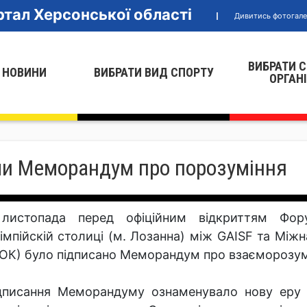
тал Херсонської області
Дивитись фотогал
ВИБРАТИ 
 НОВИНИ
ВИБРАТИ ВИД СПОРТУ
ОРГАН
ли Меморандум про порозуміння
листопада перед офіційним відкриттям Фор
імпійскій столиці (м. Лозанна) між GAISF та Мі
ОК) було підписано Меморандум про взаєморозум
дписання Меморандуму ознаменувало нову еру п