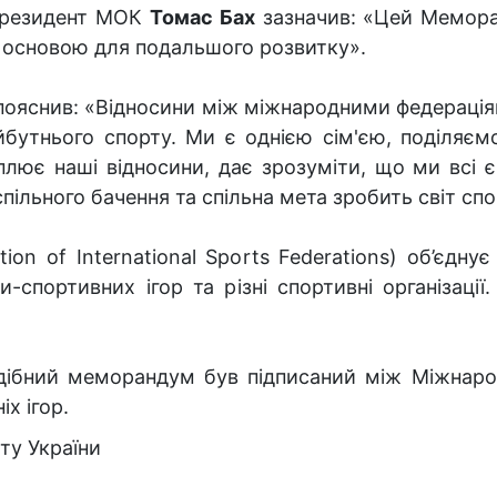
 президент МОК
Томас Бах
зазначив: «Цей Мемора
ю основою для подальшого розвитку».
ояснив: «Відносини між міжнародними федераці
утнього спорту. Ми є однією сім'єю, поділяємо 
ює наші відносини, дає зрозуміти, що ми всі є 
пільного бачення та спільна мета зробить світ сп
tion of International Sports Federations) об’єдну
-спортивних ігор та різні спортивні організації
дібний меморандум був підписаний між Міжнаро
х ігор.
ту України