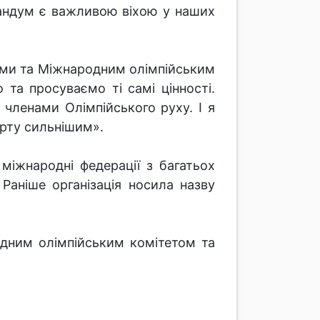
ндум є важливою віхою у наших
ями та Міжнародним олімпійським
та просуваємо ті самі цінності.
членами Олімпійського руху. І я
орту сильнішим».
є міжнародні федерації з багатьох
. Раніше організація носила назву
дним олімпійським комітетом та