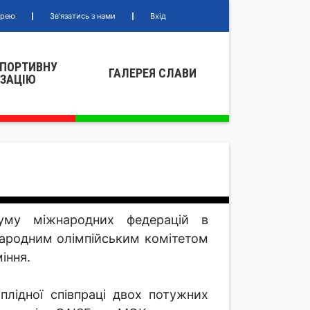
ерею
Зв'язатись з нами
Вхід
СПОРТИВНУ
ГАЛЕРЕЯ СЛАВИ
IЗАЦIЮ
уму міжнародних федерацій в
жнародним олімпійським комітетом
іння.
лідної співпраці двох потужних