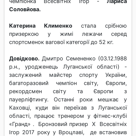
чемпіонка Всесвітніх Ігор -
Лариса
Соловйова.
Катерина Клименко
стала срібною
призеркою у жимі лежачи серед
спортсменок вагової категорії до 52 кг.
Довідково.
Дмитро Семененко (03.12.1988
р.н., уродженець Луганської області) -
заслужений майстер спорту України,
багаторазовий чемпіон світу, Європи,
рекордсмен світу та Європи з
пауерліфтингу. Останні роки мешкає у
Каховці, куди він переїхав з Луганської
області, працює тренером у фітнес-клубі
«Гранд» . Бронзовий призер Х Всесвітніх
Ігор 2017 року у Вроцлаві, де встановив