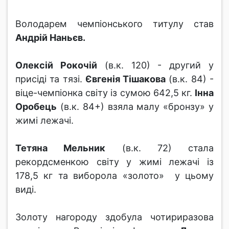
Володарем чемпіонського титулу став
Андрій Наньєв.
Олексій Рокочій
(в.к. 120) - другий у
присіді та тязі.
Євгенія Тішакова
(в.к. 84) -
віце-чемпіонка світу із сумою 642,5 кг.
Інна
Оробець
(в.к. 84+) взяла малу «бронзу» у
жимі лежачі.
Тетяна Мельник
(в.к. 72) стала
рекордсменкою світу у жимі лежачі із
178,5 кг та виборола «золото» у цьому
виді.
Золоту нагороду здобула чотириразова