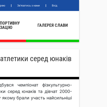
ерею
Зв'язатись з нами
Вхід
СПОРТИВНУ
ГАЛЕРЕЯ СЛАВИ
IЗАЦIЮ
 атлетики серед юнаків
бувся чемпіонат фізкультурно-
ки серед юнаків та дівчат 2000-
 у якому брали участь найсильніші