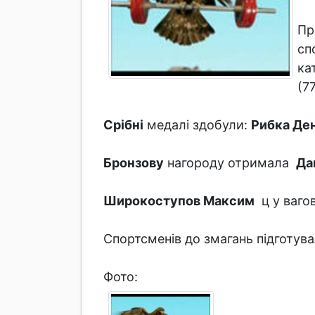
Пр
сп
кат
(77
Срібні
медалі здобули:
Рибка Де
Бронзову
нагороду отримала
Да
Широкоступов Максим
ц у вагов
Спортсменів до змагань підготув
Фото: