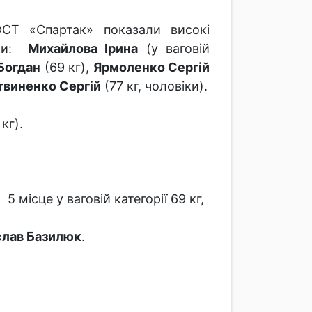
 ФСТ «Спартак» показали високі
ли:
Михайлова Ірина
(у ваговій
Богдан
(69 кг),
Ярмоленко Сергій
твиненко Сергій
(77 кг, чоловіки).
кг).
 5 місце у ваговій категорії 69 кг,
слав Базилюк
.