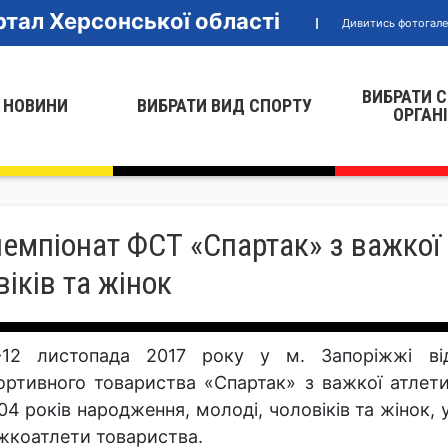
тал Херсонської області
Дивитись фотогал
ВИБРАТИ 
 НОВИНИ
ВИБРАТИ ВИД СПОРТУ
ОРГАН
чемпіонат ФСТ «Спартак» з важкої
віків та жінок
-12 листопада 2017 року у м. Запоріжжі від
ортивного товариства «Спартак» з важкої атлети
04 років народження, молоді, чоловіків та жінок,
жкоатлети товариства.