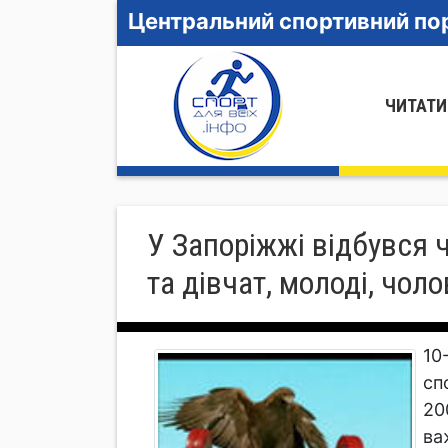
Центральний спортивний пор
ЧИТАТИ
У Запоріжжі відбувся 
та дівчат, молоді, чоло
10
сп
20
ва