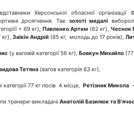
едставники Херсонської обласної організації
ортивні досягнення. Так
золоті медалі
виборо
егоріїї + 69 кг),
Павленко Артем
(62 кг),
Чеснок 
 кг),
Заікін Андрій
(85 кг, молодь до 17 років),
Ли
нис
(у ваговій категорії 56 кг),
Бовкун Михайло
(77 
видова Тетяна
(вагов категорія 63 кг),
і категорії 77 кг посів 4 місце,
Ретізник Микола
-
али тренери-викладачі
Анатолій Базилюк та В'яче