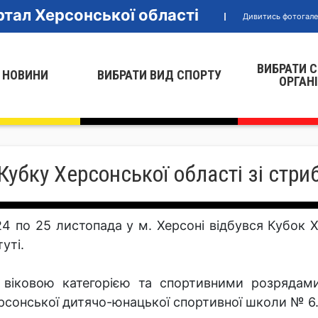
тал Херсонської області
Дивитись фотогал
ВИБРАТИ 
 НОВИНИ
ВИБРАТИ ВИД СПОРТУ
ОРГАН
бку Херсонської області зі стриб
24 по 25 листопада у м. Херсоні відбувся Кубок Х
уті.
 віковою категорією та спортивними розрядам
рсонської дитячо-юнацької спортивної школи № 6