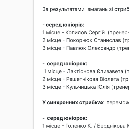
За результатами змагань зі стриб
- серед юніорів:
1 місце - Копилов Сергій (тренер
2 місце - Покорнюк Станислав (т
3 місце - Павлюк Олександр (тре
- серед юніорок:
1 місце - Лактіонова Єлизавета (
2 місце - Решетнікова Віолета (т
3 місце - Кульчицька Юлія (трен
У синхронних стрибках
переможц
- серед юніорок:
1 місце - Голенко К. / Бердніков