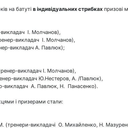
ків на батуті
в індивідуальних стрибках
призові м
-викладач І. Молчанов),
ренер-викладач І. Молчанов),
нер-викладач А. Павлюк);
тренер-викладач І. Молчанов),
ренер-викладач Ю.Нестеров, А. /Павлюк),
ер-викладач А. Павлюк, Н. Панасенко).
ями і призерами стали:
а М. (тренери-викладачі О. Михайленко, Н. Мазурен