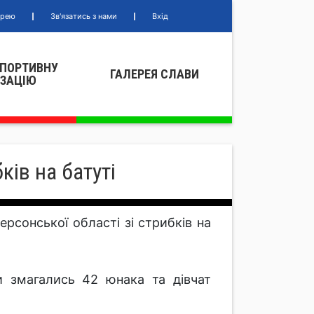
ерею
Зв'язатись з нами
Вхід
СПОРТИВНУ
ГАЛЕРЕЯ СЛАВИ
IЗАЦIЮ
ків на батуті
ерсонської області зі стрибків на
и змагались 42 юнака та дівчат
.