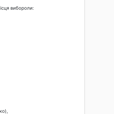
ісця вибороли:
ко),