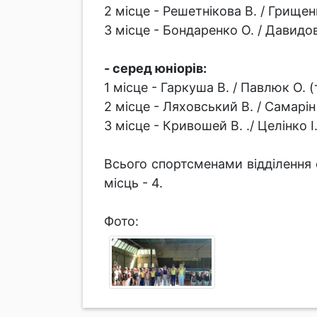
2 місце - Решетнікова В. / Грище
3 місце - Бондаренко О. / Давидо
- серед юніорів:
1 місце - Гаркуша В. / Павлюк О. 
2 місце - Ляховський В. / Самарі
3 місце - Кривошей В. ./ Целінко 
Всього спортсменами відділення с
місць - 4.
Фото: