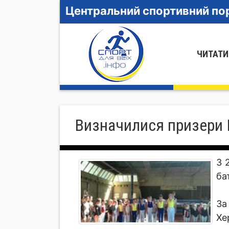
Центральний спортивний пор
ЧИТАТИ
Визначилися призери Ку
З 
бат
За
Хе