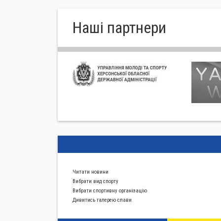
Нашi партнери
Читати новини
Вибрати вид спорту
Вибрати спортивну органiзацiю
Дивитись галерею слави