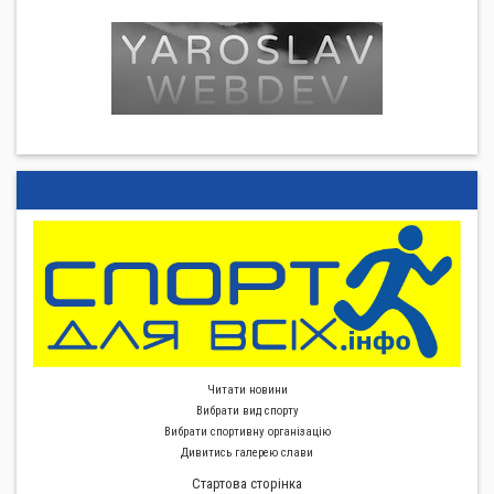
Читати новини
Вибрати вид спорту
Вибрати спортивну органiзацiю
Дивитись галерею слави
Стартова сторiнка