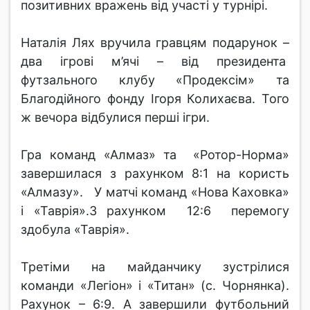
позитивних вражень від участі у турнірі.
Наталія Лях вручила гравцям подарунок –
два ігрові м’ячі – від президента
футзального клубу «Продексім» та
Благодійного фонду Ігоря Колихаєва. Того
ж вечора відбулися перші ігри.
Гра команд «Алмаз» та «Ротор-Норма»
завершилася з рахунком 8:1 на користь
«Алмазу». У матчі команд «Нова Каховка»
і «Таврія».З рахунком 12:6 перемогу
здобула «Таврія».
Третіми на майданчику зустрілися
команди «Легіон» і «Титан» (с. Чорнянка).
Рахунок – 6:9. А завершили футбольний