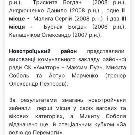
р.н.), Трискита Богдан (2008 р.н.),
Андрющенко Данило (2008 р.н.) , одне
ІІ
місце
- Малига Сергій (2008 р.н.) і два
ІІІ
місця -
Бурнак Богдан (2006 р.н.),
Калашніков Олександр (2007 р.н.).
Новотроїцький район
представляли
вихованці комунального закладу районної
ради СК «Аматор» - Максим Пузь, Микита
Соболь та Артур Марченко (тренер
Олександр Пехтерєв).
За результатами змагань новотройчани
зайняли перші місця у своїх вагових та
вікових категоріях, а Микиту Соболя
відзначено ще й спеціальним кубком «За
волю до Перемоги».