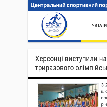
Центральний спортивний пор
ЧИТАТИ
Херсонці виступили на
триразового олімпійс
З 
шк
пр
річ