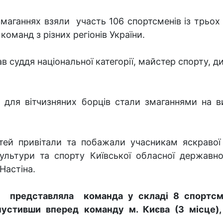
змаганнях взяли участь 106 спортсменів із трьох к
 команд з різних регіонів України.
в суддя національної категорії, майстер спорту,
 для вітчизняних борців стали змаганнями на 
стей привітали та побажали учасникам яскраво
культури та спорту Київської обласної державної
Настіна.
і представляла команда у складі 8 спортсм
пустивши вперед команду м. Києва (3 місце),