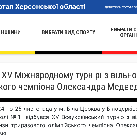
тал Херсонської області
Дивитись фотогал
ВИБРАТИ 
 НОВИНИ
ВИБРАТИ ВИД СПОРТУ
ОРГАН
 XV Міжнародному турнірі з вільно
ького чемпіона Олександра Медве
24 по 25 листопада у м. Біла Церква у Білоцерків
олі №1 відбувся ХV Всеукраїнський турнір з ві
изи триразового олімпійського чемпіона Олекса
чя.