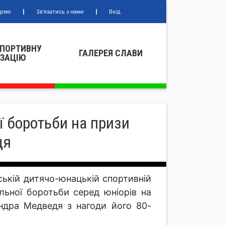
ерею
Зв'язатись з нами
Вхід
СПОРТИВНУ
ГАЛЕРЕЯ СЛАВИ
IЗАЦIЮ
ї боротьби на призи
дя
ській дитячо-юнацькій спортивній
льної боротьби серед юніорів на
ндра Медведя з нагоди його 80-