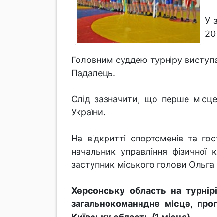
У 
20
Головним суддею турніру виступа
Падалець.
Слід зазначити, що перше місце
України.
На відкритті спортсменів та го
начальник управління фізичної 
заступник міського голови Ольга 
Херсонську область на турнір
загальнокоманндне місце, про
Київську область (1 місце).