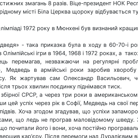
стижних змагань 8 разів. Віце-президент НОК Рес
рідному місті Біла Церква щороку відбувається ту
лімпіаді 1972 року в Мюнхені був визнаний кращим
едя» - така приказка була в ходу в 60-70-і рок
Олімпійські ігри в 1964, 1968 і 1972 роках, а також
ець перемагав, незважаючи на регулярні пробл
, Медведь в армійські роки заробив хвороб
асу. Як жартував сам Олександр Васильович, ч
ісля трьох хвилин поєдинку піднімався тиск.
збірної СРСР, а через три роки в американському
 цей успіх через рік в Софії, Медведь на свої пер
е підвів. Хоча згодом згадував, що успіхи запаморо
ками, що ледь не програв маловідомому шведу. З 
що почитали його і вони, хоча постійно програвал
вершив кар'єру. Після перемоги над Дуралієвим ві