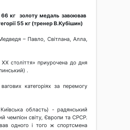
ії 66 кг золоту медаль завоював
тегорії 55 кг (тренер В.Кубішин)
едведя – Павло, Світлана, Алла,
 ХХ століття» приурочена до дня
линський) .
вагових категоріях за перемогу
Київська область) - радянський
й чемпіон світу, Європи та СРСР.
вав одного і того ж спортсмена