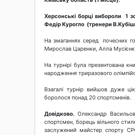
Херсонські борці вибороли 1 зо
Федір Курогло (тренери В.Кубішин
На змаганнях серед почесних го
Мирослав Царенки, Алла Мусієн
На турнірі була презентована к
народження триразового олімпійсь
Взагалі турнір вийшов дуже ці
боролося понад 20 спортсменів.
Довідково.
Олександр Васильови
спортсмен, борець вільного стил
заслужений майстер спорту СРС