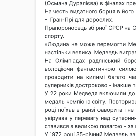
(Османа Дуралієва) в фіналах пре
На честь видатного борця в його 
- Гран-Прі для дорослих.
Прапороносець збірної СРСР на О
спорту.
«Людина не може перемогти Медв
настільки велика. Медведь виграв 
На Олімпіадах радянський бор
володіючи фантастичною силою
проводити на килимі багато ч
суперників достроково - інакше п
У 22 роки Медведя включили до 
медаль чемпіона світу. Повторивши
році поїхав в ранзі фаворита і н
увірував у перевагу над суперни
ставився з великою повагою - за 
У 1972 році 35-річний Медведь за