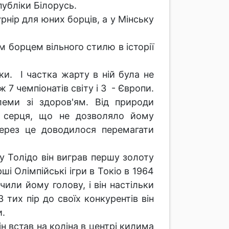
публіки Білорусь.
рнір для юних борців, а у Мінську
 борцем вільного стилю в історії
и. І частка жарту в ній була не
 7 чемпіонатів світу і 3 - Європи.
еми зі здоров'ям. Від природи
у серця, що не дозволяло йому
ерез це доводилося перемагати
 Толідо він виграв першу золоту
ші Олімпійські ігри в Токіо в 1964
чили йому голову, і він настільки
тих пір до своїх конкурентів він
и.
н встав на коліна в центрі килима