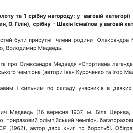
лоту та 1 срібну нагороду: у ваговій категор
, О. Гілін), срібну - Шахін Ісмаїлов у ваговій ка
стей були присутні члени родини Олександра М
ко, Володимир Медведь.
нига про Олександра Медведя «Спортивна легенда
кого чемпіона (автори Іван Куроченко та Ігор Ма
кавим і сильним по складу учасників в деяких 
ч Медведь (16 вересня 1937, м. Біла Церква, 
ю, триразовий олімпійський чемпіон, багаторазови
Р (1962), автор двох книг по боротьбі. Обігра