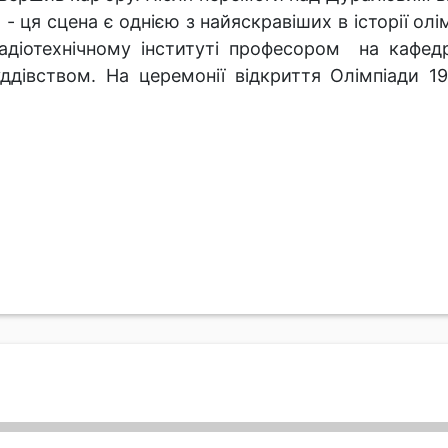
го - ця сцена є однією з найяскравіших в історії о
діотехнічному інституті професором на кафедр
ддівством. На церемонії відкриття Олімпіади 1