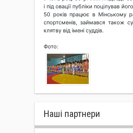
і під овації публіки поцілував йо
50 років працює в Мінському ра
спортсменів, займався також су
клятву від імені суддів.
Фото:
Нашi партнери