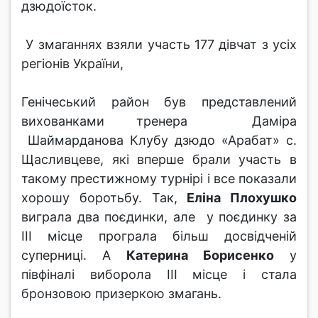
дзюдоїсток.
У змаганнях взяли участь 177 дівчат з усіх
регіонів України,
Генічеський район був представлений
вихованками тренера Даміра
Шаймарданова Клубу дзюдо «Арабат» с.
Щасливцеве, які вперше брали участь в
такому престижному турнірі і все показали
хорошу боротьбу. Так,
Еліна Плохушко
виграла два поєдинки, але у поєдинку за
ІІІ місце програла більш досвідченій
суперниці. А
Катерина Борисенко
у
півфіналі виборола ІІІ місце і стала
бронзовою призеркою змагань.