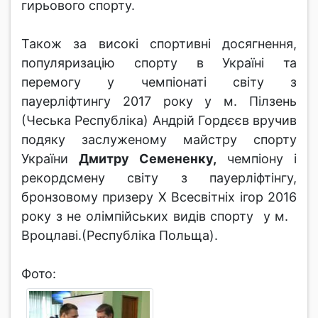
гирьового спорту.
Також за високі спортивні досягнення,
популяризацію спорту в Україні та
перемогу у чемпіонаті світу з
пауерліфтингу 2017 року у м. Пілзень
(Чеська Республіка) Андрій Гордєєв вручив
подяку заслуженому майстру спорту
України
Дмитру Семененку,
чемпіону і
рекордсмену світу з пауерліфтінгу,
бронзовому призеру Х Всесвітніх ігор 2016
року з не олімпійських видів спорту у м.
Вроцлаві.(Республіка Польща).
Фото: