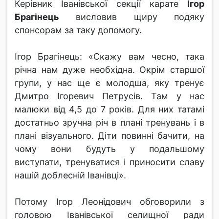
Керівник Іванівської секції карате
Ігор
Брагінець
висловив щиру подяку
спонсорам за таку допомогу.
Ігор Брагінець: «Скажу вам чесно, така
річна нам дуже необхідна. Окрім старшої
групи, у нас ще є молодша, яку тренує
Дмитро Ігоревич Петрусів. Там у нас
малюки від 4,5 до 7 років. Для них татамі
достатньо зручна річ в плані тренувань і в
плані візуального. Діти повинні бачити, на
чому вони будуть у подальшому
виступати, тренуватися і приносити славу
нашій доблесній Іванівці».
Потому Ігор Леонідович обговорили з
головою Іванівської селищної ради