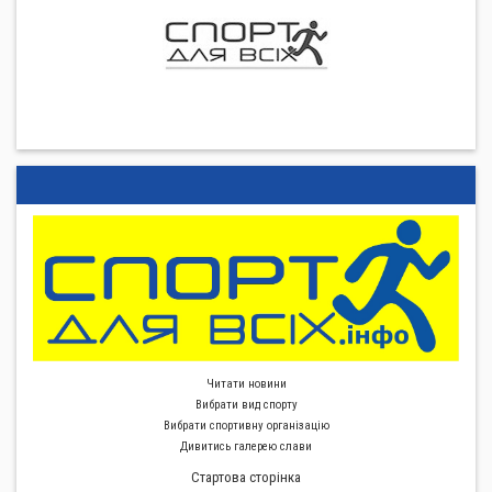
Читати новини
Вибрати вид спорту
Вибрати спортивну органiзацiю
Дивитись галерею слави
Стартова сторiнка