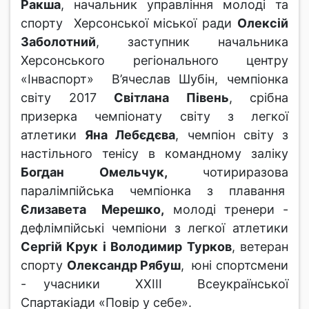
Ракша
, начальник управління молоді та
спорту Херсонської міської ради
Олексій
Заболотний
, заступник начальника
Херсонського регіонального центру
«Інваспорт» В’ячеслав Шубін, чемпіонка
світу 2017
Світлана Півень
, срібна
призерка чемпіонату світу з легкої
атлетики
Яна Лебєдєва
, чемпіон світу з
настільного тенісу в командному заліку
Богдан Омельчук,
чотириразова
паралімпійська чемпіонка з плавання
Єлизавета Мерешко,
молоді тренери -
дефлімпійські чемпіони з легкої атлетики
Сергій Крук і Володимир Турков
, ветеран
спорту
Олександр Рябуш
, юні спортсмени
- учасники ХХІІІ Всеукраїнської
Спартакіади «Повір у себе».