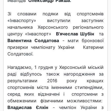
інвалідів
Олександр Ракша.
Зі словами подяки від спортсменів
«Інваспорту» виступили заступник
начальника Херсонського регіонального
центру «Інваспорт»
В’ячеслав Шубін
та
Валентина Солдатова
- мати бронзової
призерки чемпіонату України Катерини
Солдатової.
Нагадаємо, 1 грудня у Херсонській міській
раді відбулось також нагородження за
результатами 2016 року кращих
спортсменів міста іменними стипендіями,
серед яких відзначені і спортсмени з
обмеженими фізичними можливостями:
Владислав Єлхін
- чемпіон України з