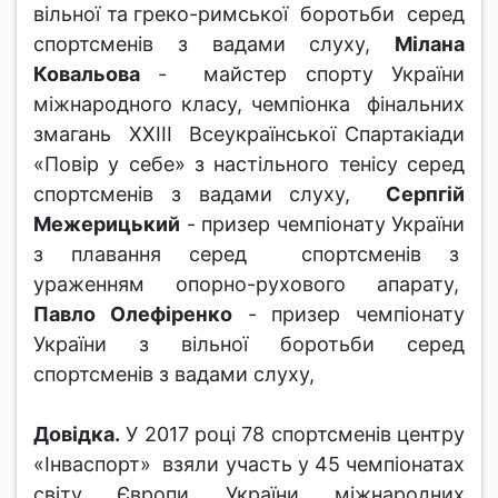
вільної та греко-римської боротьби серед
спортсменів з вадами слуху,
Мілана
Ковальова
- майстер спорту України
міжнародного класу, чемпіонка фінальних
змагань ХХІІІ Всеукраїнської Спартакіади
«Повір у себе» з настільного тенісу серед
спортсменів з вадами слуху,
Серпгій
Межерицький
- призер чемпіонату України
з плавання серед спортсменів з
ураженням опорно-рухового апарату,
Павло Олефіренко
- призер чемпіонату
України з вільної боротьби серед
спортсменів з вадами слуху,
Довідка.
У 2017 році 78 спортсменів центру
«Інваспорт» взяли участь у 45 чемпіонатах
світу, Європи, України, міжнародних