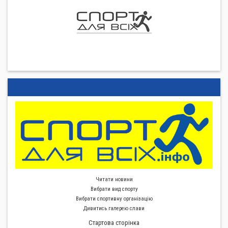
Читати новини
Вибрати вид спорту
Вибрати спортивну органiзацiю
Дивитись галерею слави
Стартова сторiнка