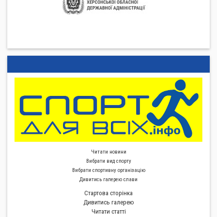
Читати новини
Вибрати вид спорту
Вибрати спортивну органiзацiю
Дивитись галерею слави
Стартова сторiнка
Дивитись галерею
Читати статті