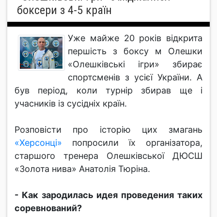
боксери з 4-5 країн
Уже майже 20 років відкрита
першість з боксу м Олешки
«Олешківські ігри» збирає
спортсменів з усієї України. А
був період, коли турнір збирав ще і
учасників із сусідніх країн.
Розповісти про історію цих змагань
«Херсонці»
попросили їх організатора,
старшого тренера Олешківської ДЮСШ
«Золота нива» Анатолія Тюріна.
- Как зародилась идея проведения таких
соревнований?