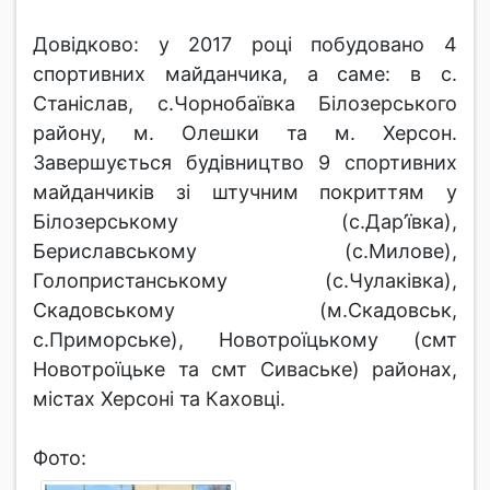
Довідково: у 2017 році побудовано 4
спортивних майданчика, а саме: в с.
Станіслав, с.Чорнобаївка Білозерського
району, м. Олешки та м. Херсон.
Завершується будівництво 9 спортивних
майданчиків зі штучним покриттям у
Білозерському (с.Дар’ївка),
Бериславському (с.Милове),
Голопристанському (с.Чулаківка),
Скадовському (м.Скадовськ,
с.Приморське), Новотроїцькому (смт
Новотроїцьке та смт Сиваське) районах,
містах Херсоні та Каховці.
Фото: