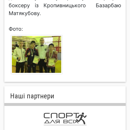
боксеру із Кропивницького Базарбаю
Матякубову.
Фото:
Нашi партнери