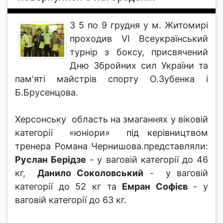
З 5 по 9 грудня у м. Житомирі
проходив VI Всеукраїнський
турнір з боксу, присвячений
Дню Збройних сил України та
пам'яті майстрів спорту О.Зубенка і
Б.Брусенцова.
Херсонську область на змаганнях у віковій
категорії «юніори» під керівництвом
тренера Романа Чернишова.представляли:
Руслан Берідзе
- у ваговій категорії до 46
кг,
Данило Соколовський
- у ваговій
категорії до 52 кг та
Емран Софієв
- у
ваговій категорії до 63 кг.