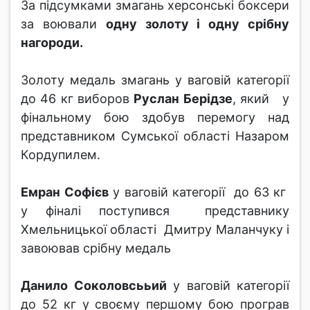
За підсумками змагань херсонські боксери
за воювали
одну золоту і одну срібну
нагороди.
Золоту медаль змагань у ваговій категорії
до 46 кг виборов
Руслан Берідзе
, який у
фінальному бою здобув перемогу над
представником Сумської області Назаром
Кордупилем.
Емран Софієв
у ваговій категорії до 63 кг
у фіналі поступився представнику
Хмельницької області Дмитру Маланчуку і
завоював срібну медаль
Данило Соколовсььий
у ваговій категорії
до 52 кг у своєму першому бою програв