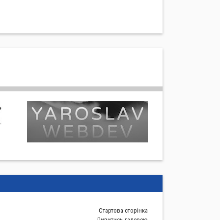
Стартова сторiнка
Дивитись галерею