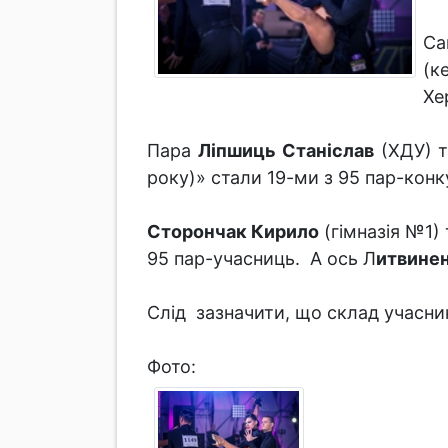
Са
(к
Хе
Пара
Ліпшиць Станіслав
(ХДУ) 
року)» стали 19-ми з 95 пар-конкур
Сторончак Кирило
(гімназія №1)
95 пар-учасниць. А ось Л
итвине
Слід зазначити, що склад учасни
Фото: