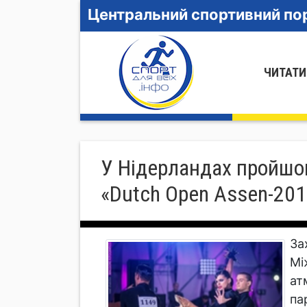
Центральний спортивний пор
ЧИТАТИ
У Нідерландах пройшов
«Dutch Open Assen-201
За
Мі
ат
па