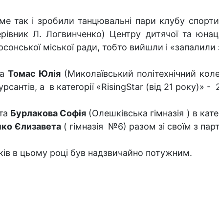
ме так і зробили танцювальні пари клубу спорт
ерівник Л. Логвинченко) Центру дитячої та юнац
рсонської міської ради, тобто вийшли і «запалили 
та
Томас Юлія
(Миколаївський політехнічний коле
сантів, а в категорії «RisingStar (від 21 року)» - 
 та
Бурлакова Софія
(Олешківська гімназія ) в кате
нко
Єлизавета
( гімназія №6) разом зі своїм з па
ків в цьому році був надзвичайно потужним.