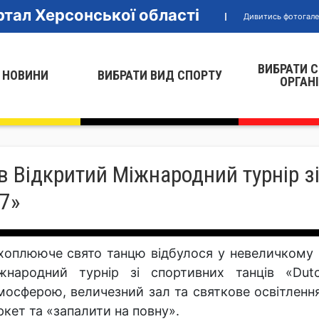
тал Херсонської області
Дивитись фотогал
ВИБРАТИ 
 НОВИНИ
ВИБРАТИ ВИД СПОРТУ
ОРГАН
 Відкритий Міжнародний турнір зі
7»
хоплююче свято танцю відбулося у невеличкому м
жнародний турнір зі спортивних танців «Dut
мосферою, величезний зал та святкове освітленн
ркет та «запалити на повну».