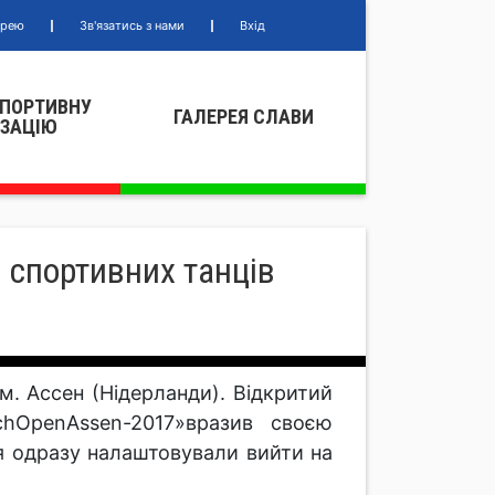
ерею
Зв'язатись з нами
Вхід
СПОРТИВНУ
ГАЛЕРЕЯ СЛАВИ
IЗАЦIЮ
 спортивних танців
. Ассен (Нідерланди). Відкритий
chOpenAssen-2017»вразив своєю
я одразу налаштовували вийти на