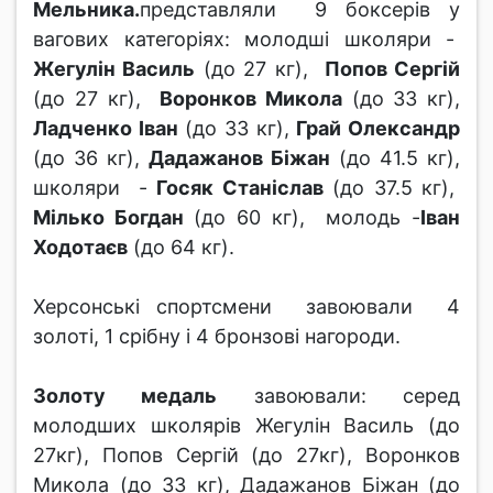
Мельника.
представляли 9 боксерів у
вагових категоріях: молодші школяри -
Жегулін Василь
(до 27 кг),
Попов Сергій
(до 27 кг),
Воронков Микола
(до 33 кг),
Ладченко Іван
(до 33 кг),
Грай Олександр
(до 36 кг),
Дадажанов Біжан
(до 41.5 кг),
школяри -
Госяк Станіслав
(до 37.5 кг),
Мілько Богдан
(до 60 кг), молодь -
Іван
Ходотаєв
(до 64 кг).
Херсонські спортсмени завоювали 4
золоті, 1 срібну і 4 бронзові нагороди.
Золоту медаль
завоювали: серед
молодших школярів Жегулін Василь (до
27кг), Попов Сергій (до 27кг), Воронков
Микола (до 33 кг), Дадажанов Біжан (до