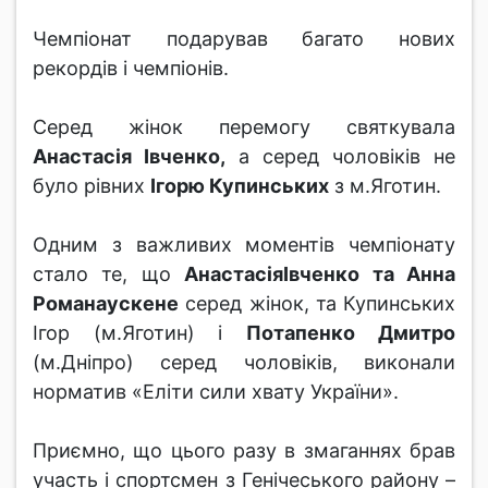
Чемпіонат подарував багато нових
рекордів і чемпіонів.
Серед жінок перемогу святкувала
Анастасія Івченко,
а серед чоловіків не
було рівних
Ігорю Купинських
з м.Яготин.
Одним з важливих моментів чемпіонату
стало те, що
АнастасіяІвченко та Анна
Романаускене
серед жінок, та Купинських
Ігор (м.Яготин) і
Потапенко
Дмитро
(м.Дніпро) серед чоловіків, виконали
норматив «Еліти сили хвату України».
Приємно, що цього разу в змаганнях брав
участь і спортсмен з Генічеського району –