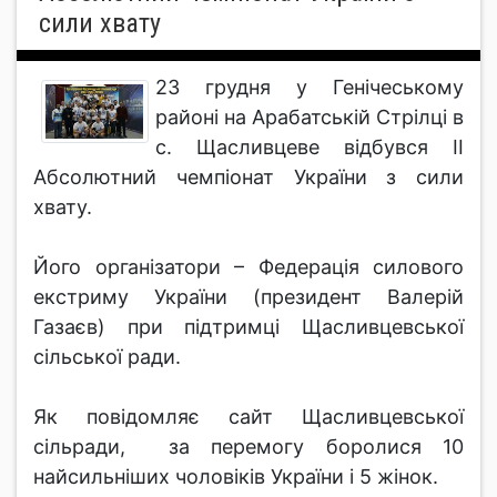
сили хвату
23 грудня у Генічеському
районі на Арабатській Стрілці в
с. Щасливцеве відбувся II
Абсолютний чемпіонат України з сили
хвату.
Його організатори – Федерація силового
екстриму України (президент Валерій
Газаєв) при підтримці Щасливцевської
сільської ради.
Як повідомляє сайт Щасливцевської
сільради, за перемогу боролися 10
найсильніших чоловіків України і 5 жінок.