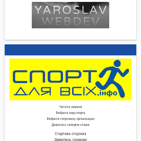
Читати новини
Вибрати вид спорту
Вибрати спортивну органiзацiю
Дивитись галерею слави
Стартова сторiнка
Дивитись галерею