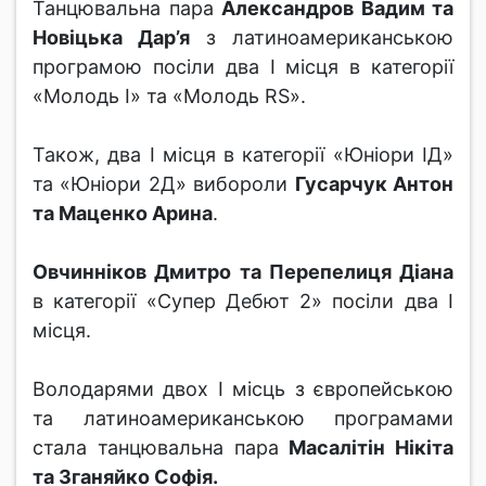
Танцювальна пара
Александров Вадим та
Новіцька Дар’я
з латиноамериканською
програмою посіли два І місця в категорії
«Молодь І» та «Молодь RS».
Також, два І місця в категорії «Юніори ІД»
та «Юніори 2Д» вибороли
Гусарчук Антон
та Маценко Арина
.
Овчинніков Дмитро та Перепелиця Діана
в категорії «Супер Дебют 2» посіли два І
місця.
Володарями двох І місць з європейською
та латиноамериканською програмами
стала танцювальна пара
Масалітін Нікіта
та Зганяйко Софія.