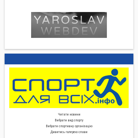
Читати новини
Вибрати вид спорту
Вибрати спортивну органiзацiю
Дивитись галерею слави