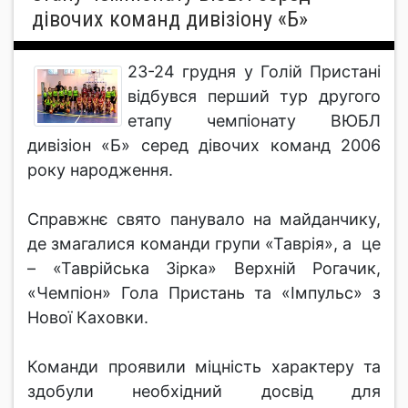
дівочих команд дивізіону «Б»
23-24 грудня у Голій Пристані
відбувся перший тур другого
етапу чемпіонату ВЮБЛ
дивізіон «Б» серед дівочих команд 2006
року народження.
Справжнє свято панувало на майданчику,
де змагалися команди групи «Таврія», а це
– «Таврійська Зірка» Верхній Рогачик,
«Чемпіон» Гола Пристань та «Імпульс» з
Нової Каховки.
Команди проявили міцність характеру та
здобули необхідний досвід для