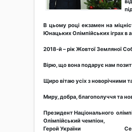
ві
пі
В цьому році екзамен на міцніст
Юнацьких Олімпійських іграх в 
2018-й – рік Жовтої Земляної С
Вірю, що вона подарує нам позит
Щиро вітаю усіх з новорічними т
Миру, добра, благополуччя та но
Президент Національного олімпі
Олімпійський чемпіон,
Герой України Сергі