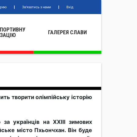
ерею
Зв'язатись з нами
Вхід
СПОРТИВНУ
ГАЛЕРЕЯ СЛАВИ
IЗАЦIЮ
жить творити олімпійську історію
за українців на XXIII зимових
йське місто Пхьончхан. Він буде