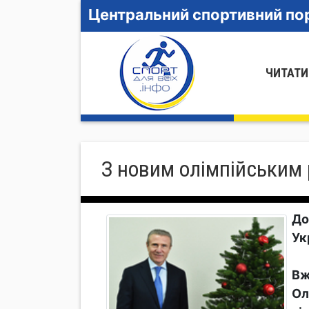
Центральний спортивний пор
ЧИТАТИ
З новим олімпійським 
До
Ук
Вж
Ол