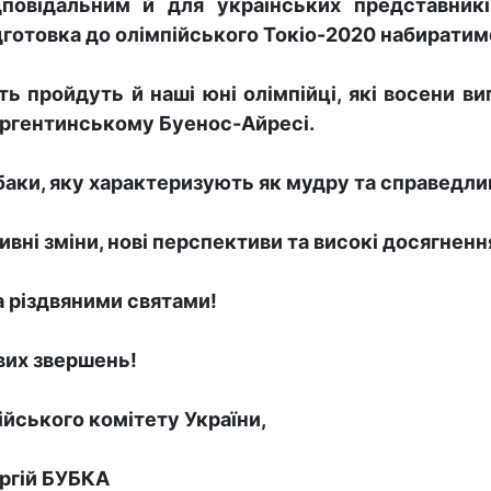
дповідальним й для українських представникі
дготовка до олімпійського Токіо-2020 набиратиме
ь пройдуть й наші юні олімпійці, які восени ви
аргентинському Буенос-Айресі.
обаки, яку характеризують як мудру та справедл
ивні зміни, нові перспективи та високі досягненн
а різдвяними святами!
вих звершень!
йського комітету України,
й БУБКА