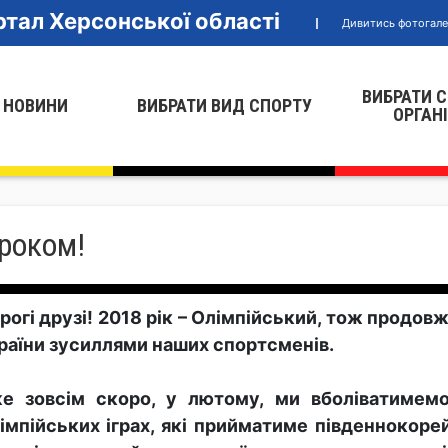
тал Херсонської області
Дивитись фотогал
ВИБРАТИ 
 НОВИНИ
ВИБРАТИ ВИД СПОРТУ
ОРГАН
роком!
рогі друзі! 2018 рік – Олімпійський, тож продов
раїни зусиллями наших спортсменів.
е зовсім скоро, у лютому, ми вболіватимемо 
імпійських іграх, які прийматиме південнокоре