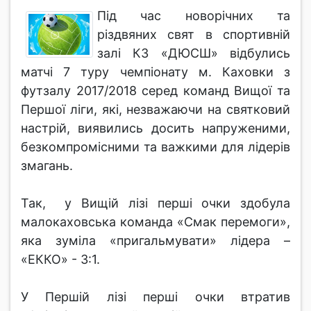
Під час новорічних та
різдвяних свят в спортивній
залі КЗ «ДЮСШ» відбулись
матчі 7 туру чемпіонату м. Каховки з
футзалу 2017/2018 серед команд Вищої та
Першої ліги, які, незважаючи на святковий
настрій, виявились досить напруженими,
безкомпромісними та важкими для лідерів
змагань.
Так, у Вищій лізі перші очки здобула
малокаховська команда «Смак перемоги»,
яка зуміла «пригальмувати» лідера –
«ЕККО» - 3:1.
У Першій лізі перші очки втратив