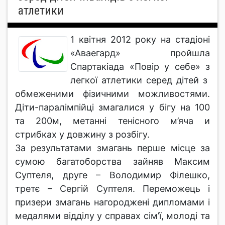
атлетики
1 квітня 2012 року на стадіоні
«Аваегард» пройшла
Спартакіада «Повір у себе» з
легкої атлетики серед дітей з
обмеженими фізичними можливостями.
Діти-паралімпійці змагалися у бігу на 100
та 200м, метанні тенісного м’яча и
стрибках у довжину з розбігу.
За результатами змагань перше місце за
сумою багатоборства зайняв Максим
Суптеля, друге – Володимир Філешко,
третє – Сергій Суптеля. Переможець і
призери змагань нагороджені дипломами і
медалями відділу у справах сім’ї, молоді та